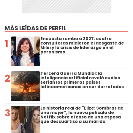
MÁS LEÍDAS DE PERFIL
Encuesta rumbo a 2027: cuatro
1
consultoras midieron el desgaste de
Milei y la crisis de liderazgo en el
peronismo
Tercera Guerra Mundial: la
2
inteligencia artificial reveló cuáles
serían los primeros países
latinoamericanos en ser derrotados
La historia real de "Elize: Sombras de
3
una mujer", la nueva película de
Netflix sobre el caso de una esposa
que descuartizó a su marido