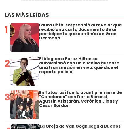
LAS MÁS LEÍDAS
Laura Ubfal sorprendió al revelar que
1
recibió una carta documento de un
participante que continúa en Gran
Hermano
El bloguero Perez Hilton se
2
autolesionó con un cuchillo durante
una transmisión en vivo: qué dice el
reporte policial
En fotos, así fue la avant premiere de
3
"Canelones" con Darío Barassi,
Agustín Aristarán, Verónica Llinás y
César Bordón
La Oreja de Van Gogh llega a Buenos