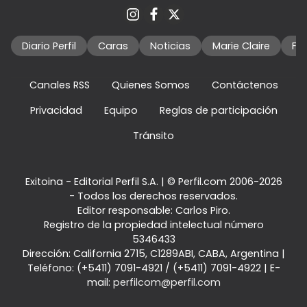
Diario Perfil
Caras
Noticias
Marie Claire
Fo
Canales RSS
Quienes Somos
Contáctenos
Privacidad
Equipo
Reglas de participación
Tránsito
Exitoina - Editorial Perfil S.A.
| © Perfil.com 2006-2026
- Todos los derechos reservados.
Editor responsable: Carlos Piro.
Registro de la propiedad intelectual número
5346433
Dirección:
California 2715
,
C1289ABI
,
CABA, Argentina
|
Teléfono:
(+5411) 7091-4921
/
(+5411) 7091-4922
| E-
mail:
perfilcom@perfil.com