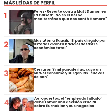
MÁS LEÍDAS DE PERFIL
Pérez-Reverte contra Matt Damon en
1
La Odisea: "No es el héroe
mediterráneo que nos contó Homero"
Maslatón a Bausili: "El país dirigido por
2
ustedes avanza hacia el desastre
económico total"
Cerraron 3 mil panaderías, cayó un
3
60% el consumo y surgen las "cuevas
de pan"
Aeropuertos: el "empleado fallado"
4
debe tomar una decisión crucial
sobre Eurnekian y sus negocios