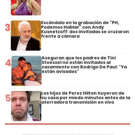
Escándalo en la grabación de "PH,
3
Podemos Hablar" con Andy
Kusnetzoff: dos invitadas se cruzaron
frente a cámara
Aseguran que los padres de Tini
4
Stoessel no están invitados al
casamiento con Rodrigo De Paul: "Ya
están avisados"
Los hijos de Perez Hilton huyeron de
5
su casa por miedo minutos antes de la
aterradora transmisión en vivo