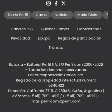
Diario Perfil
Caras
Noticias
Marie Claire
Fo
Canales RSS
Quienes Somos
Contáctenos
Privacidad
Equipo
Reglas de participación
Tránsito
Exitoina - Editorial Perfil S.A.
| © Perfil.com 2006-2026
- Todos los derechos reservados.
Editor responsable: Carlos Piro.
Registro de la propiedad intelectual número
5346433
Dirección:
California 2715
,
C1289ABI
,
CABA, Argentina
|
Teléfono:
(+5411) 7091-4921
/
(+5411) 7091-4922
| E-
mail:
perfilcom@perfil.com