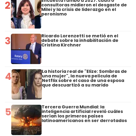
Encuesta rumbo a 2027: cuatro
2
consultoras midieron el desgaste de
Milei y la crisis de liderazgo en el
peronismo
Ricardo Lorenzetti se metió en el
3
debate sobre la inhabilitación de
Cristina Kirchner
La historia real de "Elize: Sombras de
4
una mujer", la nueva película de
Netflix sobre el caso de una esposa
que descuartizó a su marido
Tercera Guerra Mundial: la
5
inteligencia artificial reveló cuáles
serían los primeros países
latinoamericanos en ser derrotados