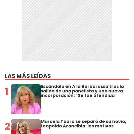
LAS MÁS LEÍDAS
Escándalo en A la Barbarossa tras la
1
salida de una panelista y una nueva
incorporación: "Se fue ofendida"
Marcela Tauro se separó de su novio,
2
Leopoldo Arancibia: los motivos