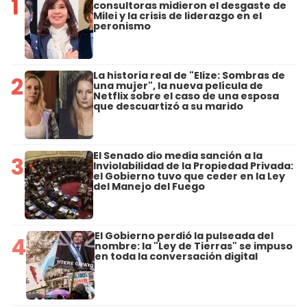
1
consultoras midieron el desgaste de
Milei y la crisis de liderazgo en el
peronismo
La historia real de "Elize: Sombras de
2
una mujer", la nueva película de
Netflix sobre el caso de una esposa
que descuartizó a su marido
El Senado dio media sanción a la
3
Inviolabilidad de la Propiedad Privada:
el Gobierno tuvo que ceder en la Ley
del Manejo del Fuego
El Gobierno perdió la pulseada del
4
nombre: la "Ley de Tierras" se impuso
en toda la conversación digital