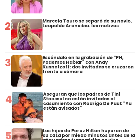
Marcela Tauro se separó de su novio,
2
Leopoldo Arancibia: los motivos
Escándalo en la grabación de "PH,
3
Podemos Hablar" con Andy
Kusnetzoff: dos invitadas se cruzaron
frente a cámara
Aseguran que los padres de Tini
4
Stoessel no están invitados al
casamiento con Rodrigo De Paul: "Ya
están avisados"
Los hijos de Perez Hilton huyeron de
5
su casa por miedo minutos antes de la