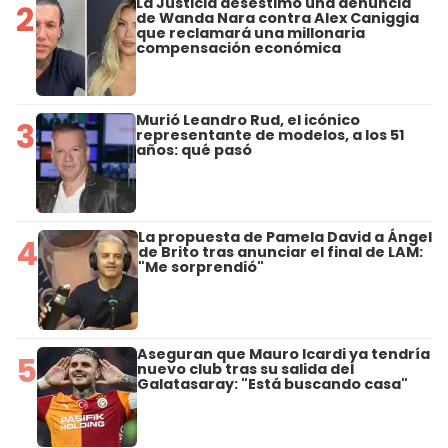
La Justicia desestimó una denuncia
2
de Wanda Nara contra Alex Caniggia
que reclamará una millonaria
compensación económica
Murió Leandro Rud, el icónico
3
representante de modelos, a los 51
años: qué pasó
La propuesta de Pamela David a Ángel
4
de Brito tras anunciar el final de LAM:
"Me sorprendió"
Aseguran que Mauro Icardi ya tendría
5
nuevo club tras su salida del
Galatasaray: "Está buscando casa"