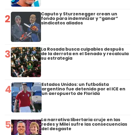
Caputo y Sturzenegger crean un
2
fondo para indemnizar y “ganar”
sindicatos aliados
La Rosada busca culpables después
3
de la derrota en el Senado y recalcula
su estrategia
Estados Unidos: un futbolista
4
argentino fue detenido por el ICE en
un aeropuerto de Florida
La narrativa libertaria cruje en las
5
redes y Milei sufre las consecuencias
del desgaste