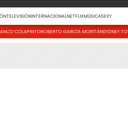
ÓN
TELEVISIÓN
INTERNACIONAL
NETFLIX
MÚSICA
SEXY
RANCO COLAPINTO
ROBERTO GARCÍA MORITÁN
SYDNEY T