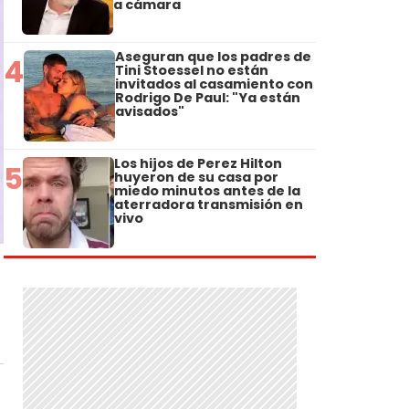
a cámara
Aseguran que los padres de
4
Tini Stoessel no están
invitados al casamiento con
Rodrigo De Paul: "Ya están
avisados"
Los hijos de Perez Hilton
5
huyeron de su casa por
miedo minutos antes de la
aterradora transmisión en
vivo