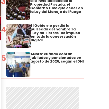
3
a la Inviolabilidad de la
Propiedad Privada: el
Gobierno tuvo que ceder en
la Ley del Manejo del Fuego
El Gobierno perdió la
4
pulseada del nombre: la
"Ley de Tierras" se impuso
en toda la conversación
digital
ANSES: cuándo cobran
5
jubilados y pensionados en
agosto de 2026, según el DNI