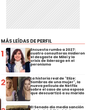
MÁS LEÍDAS DE PERFIL
Encuesta rumbo a 2027:
1
cuatro consultoras midieron
el desgaste de Milei y la
crisis de liderazgo en el
peronismo
La historia real de "Elize:
2
Sombras de una mujer", la
nueva película de Netflix
sobre el caso de una esposa
que descuartizó a su marido
El Senado dio media sanción