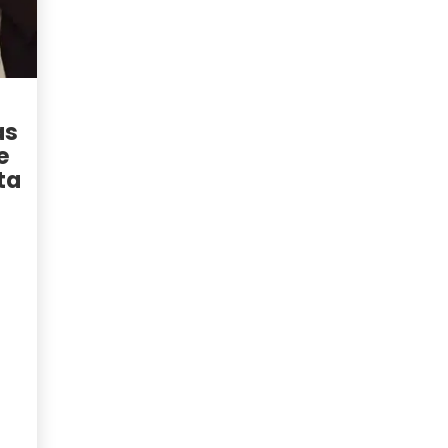
as
e
ta