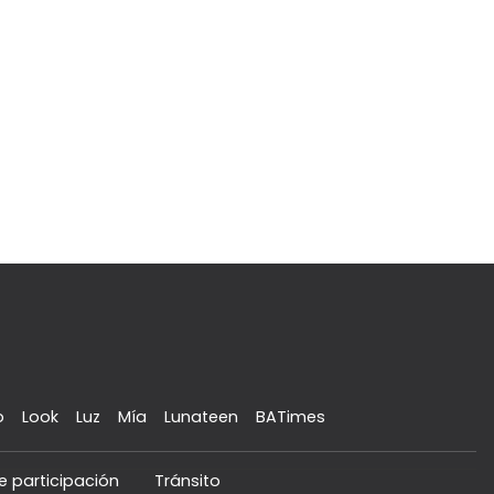
o
Look
Luz
Mía
Lunateen
BATimes
e participación
Tránsito