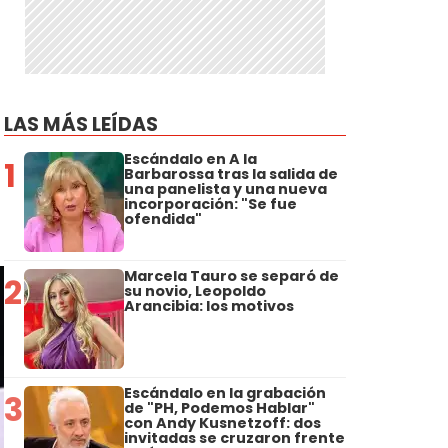
LAS MÁS LEÍDAS
Escándalo en A la
1
Barbarossa tras la salida de
una panelista y una nueva
incorporación: "Se fue
ofendida"
Marcela Tauro se separó de
2
su novio, Leopoldo
Arancibia: los motivos
Escándalo en la grabación
3
de "PH, Podemos Hablar"
con Andy Kusnetzoff: dos
invitadas se cruzaron frente