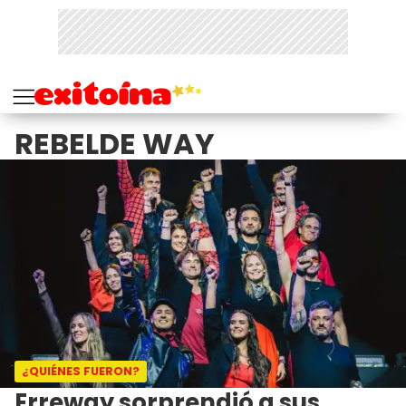
REBELDE WAY
¿QUIÉNES FUERON?
Erreway sorprendió a sus