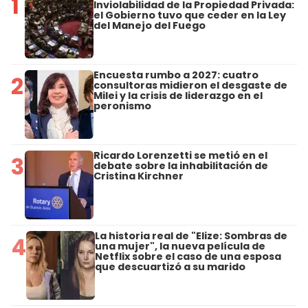
1
Inviolabilidad de la Propiedad Privada:
el Gobierno tuvo que ceder en la Ley
del Manejo del Fuego
Encuesta rumbo a 2027: cuatro
2
consultoras midieron el desgaste de
Milei y la crisis de liderazgo en el
peronismo
Ricardo Lorenzetti se metió en el
3
debate sobre la inhabilitación de
Cristina Kirchner
La historia real de "Elize: Sombras de
4
una mujer", la nueva película de
Netflix sobre el caso de una esposa
que descuartizó a su marido