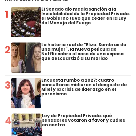
El Senado dio media sanción a la
1
Inviolabilidad de la Propiedad Privada:
el Gobierno tuvo que ceder en la Ley
del Manejo del Fuego
La historia real de "Elize: Sombras de
2
una mujer", la nueva película de
Netflix sobre el caso de una esposa
que descuartizó a su marido
Encuesta rumbo a 2027: cuatro
3
consultoras midieron el desgaste de
Milei y la crisis de liderazgo en el
peronismo
Ley de Propiedad Privada: qué
4
senadores votaron a favor y cuáles
en contra