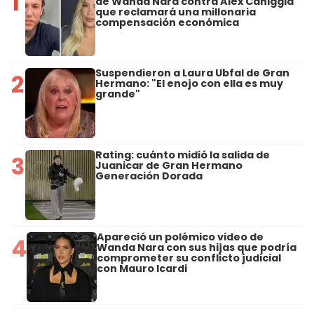
1
de Wanda Nara contra Alex Caniggia
que reclamará una millonaria
compensación económica
Suspendieron a Laura Ubfal de Gran
2
Hermano: "El enojo con ella es muy
grande"
Rating: cuánto midió la salida de
3
Juanicar de Gran Hermano
Generación Dorada
Apareció un polémico video de
4
Wanda Nara con sus hijas que podría
comprometer su conflicto judicial
con Mauro Icardi