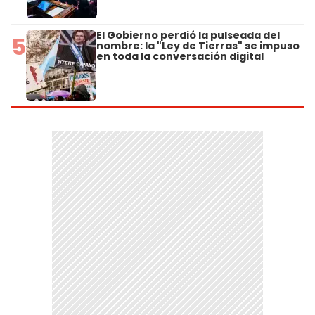
El Gobierno perdió la pulseada del
5
nombre: la "Ley de Tierras" se impuso
en toda la conversación digital