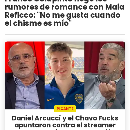
rumores de romance con Maia
Reficco: "No me gusta cuando
el chisme es mío"
PICANTE
Daniel Arcucci y el Chavo Fucks
apuntaron contra el streamer