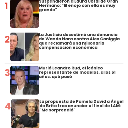
Suspendieron a Laura Ubfal de Gran
1
Hermano: "El enojo con ella es muy
grande"
La Justicia desestimó una denuncia
2
de Wanda Nara contra Alex Caniggia
que reclamará una millonaria
compensación económica
Murió Leandro Rud, el icónico
3
representante de modelos, a los 51
años: qué pasó
La propuesta de Pamela David a Ángel
4
de Brito tras anunciar el final de LAM:
"Me sorprendió"