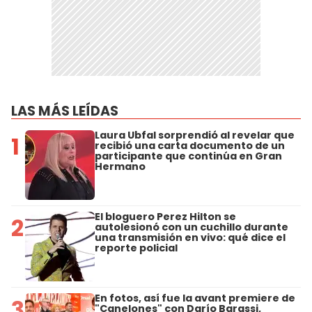
LAS MÁS LEÍDAS
Laura Ubfal sorprendió al revelar que
1
recibió una carta documento de un
participante que continúa en Gran
Hermano
El bloguero Perez Hilton se
2
autolesionó con un cuchillo durante
una transmisión en vivo: qué dice el
reporte policial
En fotos, así fue la avant premiere de
3
"Canelones" con Darío Barassi,