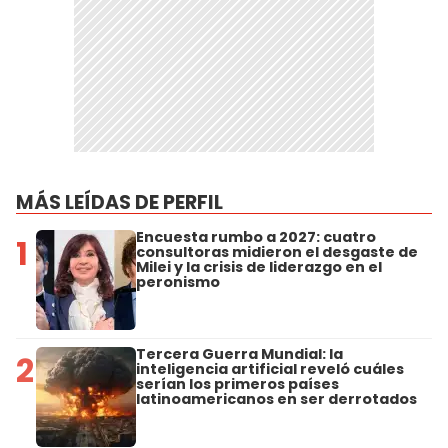
MÁS LEÍDAS DE PERFIL
Encuesta rumbo a 2027: cuatro
1
consultoras midieron el desgaste de
Milei y la crisis de liderazgo en el
peronismo
Tercera Guerra Mundial: la
2
inteligencia artificial reveló cuáles
serían los primeros países
latinoamericanos en ser derrotados