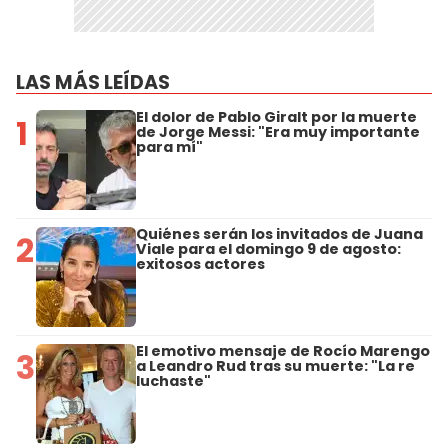
LAS MÁS LEÍDAS
El dolor de Pablo Giralt por la muerte
1
de Jorge Messi: "Era muy importante
para mí"
Quiénes serán los invitados de Juana
2
Viale para el domingo 9 de agosto:
exitosos actores
El emotivo mensaje de Rocío Marengo
3
a Leandro Rud tras su muerte: "La re
luchaste"