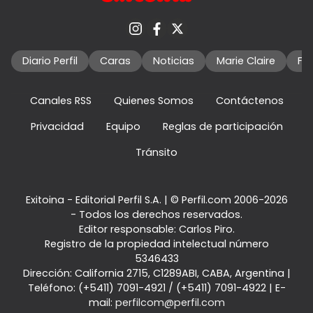
Diario Perfil
Caras
Noticias
Marie Claire
Fo
Canales RSS
Quienes Somos
Contáctenos
Privacidad
Equipo
Reglas de participación
Tránsito
Exitoina - Editorial Perfil S.A.
| © Perfil.com 2006-2026
- Todos los derechos reservados.
Editor responsable: Carlos Piro.
Registro de la propiedad intelectual número
5346433
Dirección:
California 2715
,
C1289ABI
,
CABA, Argentina
|
Teléfono:
(+5411) 7091-4921
/
(+5411) 7091-4922
| E-
mail:
perfilcom@perfil.com