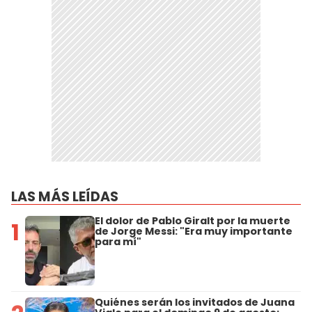
LAS MÁS LEÍDAS
El dolor de Pablo Giralt por la muerte
1
de Jorge Messi: "Era muy importante
para mí"
Quiénes serán los invitados de Juana