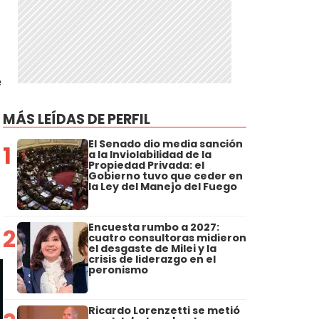
e
MÁS LEÍDAS DE PERFIL
El Senado dio media sanción
1
a la Inviolabilidad de la
Propiedad Privada: el
Gobierno tuvo que ceder en
la Ley del Manejo del Fuego
Encuesta rumbo a 2027:
2
cuatro consultoras midieron
el desgaste de Milei y la
crisis de liderazgo en el
peronismo
Ricardo Lorenzetti se metió