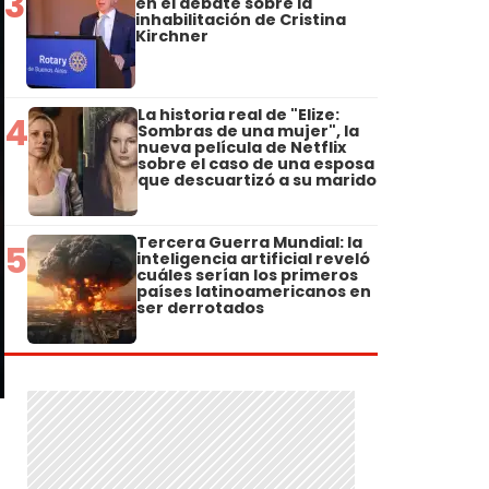
3
en el debate sobre la
inhabilitación de Cristina
Kirchner
La historia real de "Elize:
4
Sombras de una mujer", la
nueva película de Netflix
sobre el caso de una esposa
que descuartizó a su marido
Tercera Guerra Mundial: la
5
inteligencia artificial reveló
cuáles serían los primeros
países latinoamericanos en
ser derrotados