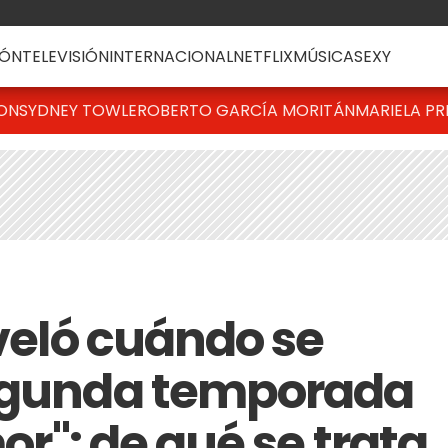
ÓN
TELEVISIÓN
INTERNACIONAL
NETFLIX
MÚSICA
SEXY
TON
SYDNEY TOWLE
ROBERTO GARCÍA MORITÁN
MARIELA PR
eveló cuándo se
segunda temporada
mor": de qué se trata