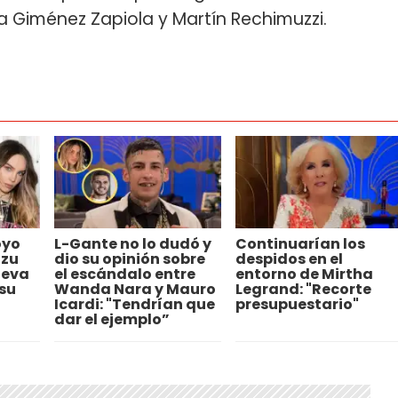
eta Giménez Zapiola y Martín Rechimuzzi.
oyo
L-Gante no lo dudó y
Continuarían los
zzu
dio su opinión sobre
despidos en el
ueva
el escándalo entre
entorno de Mirtha
 su
Wanda Nara y Mauro
Legrand: "Recorte
Icardi: "Tendrían que
presupuestario"
dar el ejemplo”