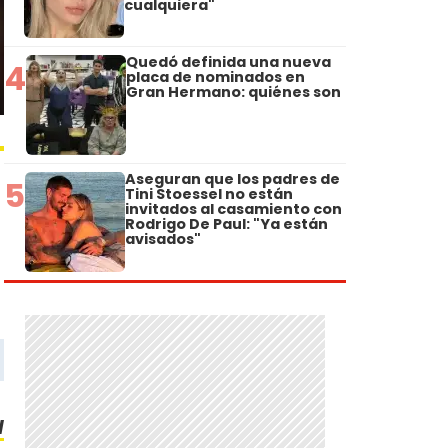
cualquiera"
Quedó definida una nueva
4
placa de nominados en
Gran Hermano: quiénes son
Aseguran que los padres de
5
Tini Stoessel no están
invitados al casamiento con
Rodrigo De Paul: "Ya están
avisados"
l