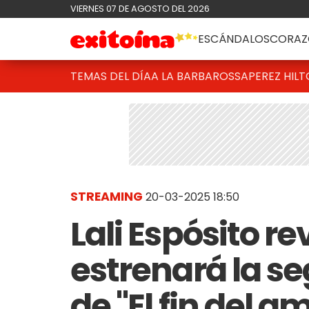
VIERNES 07 DE AGOSTO DEL 2026
ESCÁNDALOS
CORAZ
TEMAS DEL DÍA
A LA BARBAROSSA
PEREZ HIL
STREAMING
20-03-2025 18:50
Lali Espósito r
estrenará la 
de "El fin del a