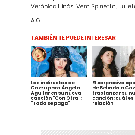
Verónica Llinás, Vera Spinetta, Juli
A.G.
TAMBIÉN TE PUEDE INTERESAR
Las indirectas de
El sorpresivo ap
Cazzu para Ángela
de Belinda a Ca
Aguilar en su nueva
tras lanzar su n
canción "Con Otra":
canción: cuál es
"Todo se paga"
relación