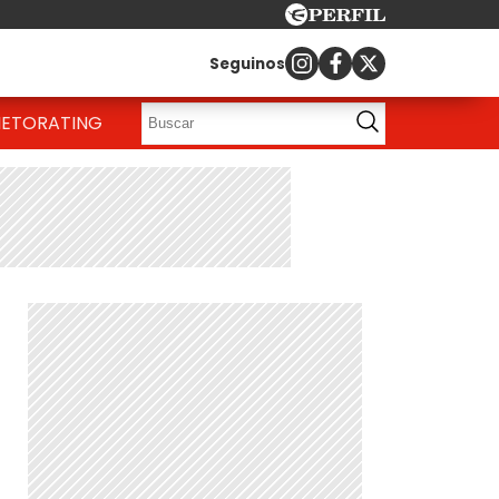
Seguinos
IETO
RATING