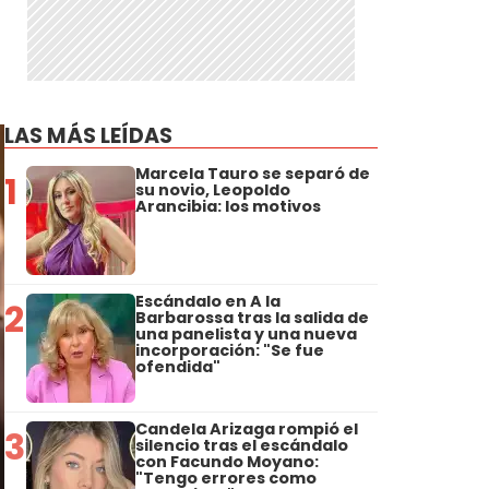
LAS MÁS LEÍDAS
Marcela Tauro se separó de
1
su novio, Leopoldo
Arancibia: los motivos
Escándalo en A la
2
Barbarossa tras la salida de
una panelista y una nueva
incorporación: "Se fue
ofendida"
Candela Arizaga rompió el
3
silencio tras el escándalo
con Facundo Moyano:
"Tengo errores como