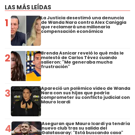
LAS MÁS LEÍDAS
La Justicia desestimó una denuncia
1
de Wanda Nara contra Alex Caniggia
que reclamará una millonaria
compensación económica
Brenda Asnicar reveló lo qué más le
2
molestó de Carlos Tévez cuando
salieron: "Me generaba mucha
frustración"
Apareció un polémico video de Wanda
3
Nara con sus hijas que podría
comprometer su conflicto judicial con
Mauro Icardi
Aseguran que Mauro Icardi ya tendría
4
nuevo club tras su salida del
Galatasaray: "Está buscando casa"