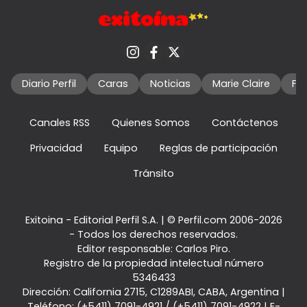
Diario Perfil
Caras
Noticias
Marie Claire
Fo
Canales RSS
Quienes Somos
Contáctenos
Privacidad
Equipo
Reglas de participación
Tránsito
Exitoina - Editorial Perfil S.A.
| © Perfil.com 2006-2026
- Todos los derechos reservados.
Editor responsable: Carlos Piro.
Registro de la propiedad intelectual número
5346433
Dirección:
California 2715
,
C1289ABI
,
CABA, Argentina
|
Teléfono:
(+5411) 7091-4921
/
(+5411) 7091-4922
| E-