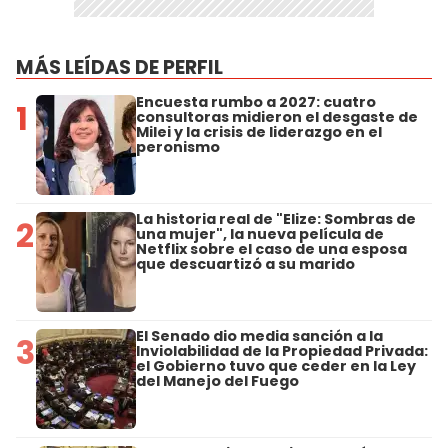
MÁS LEÍDAS DE PERFIL
Encuesta rumbo a 2027: cuatro
1
consultoras midieron el desgaste de
Milei y la crisis de liderazgo en el
peronismo
La historia real de "Elize: Sombras de
2
una mujer", la nueva película de
Netflix sobre el caso de una esposa
que descuartizó a su marido
El Senado dio media sanción a la
3
Inviolabilidad de la Propiedad Privada:
el Gobierno tuvo que ceder en la Ley
del Manejo del Fuego