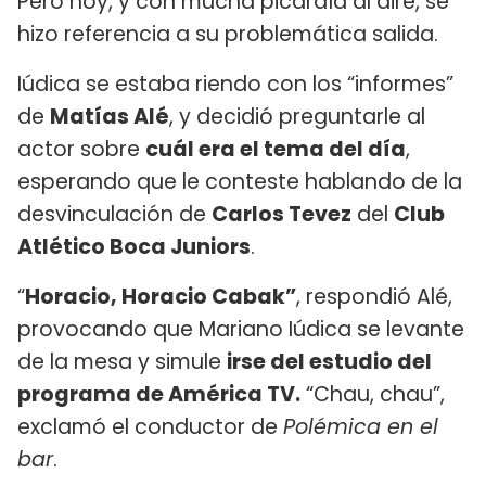
Pero hoy, y con mucha picardía al aire, se
hizo referencia a su problemática salida.
Iúdica se estaba riendo con los “informes”
de
Matías Alé
, y decidió preguntarle al
actor sobre
cuál era el tema del día
,
esperando que le conteste hablando de la
desvinculación de
Carlos Tevez
del
Club
Atlético Boca Juniors
.
“
Horacio, Horacio Cabak”
, respondió Alé,
provocando que Mariano Iúdica se levante
de la mesa y simule
irse del estudio del
programa de América TV.
“Chau, chau”,
exclamó el conductor de
Polémica en el
bar
.