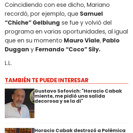
Coincidiendo con ese dicho, Mariano
recordó, por ejemplo, que
Samuel
“Chiche” Gelblung
se fue y volvió del
programa en varias oportunidades, al igual
que en su momento
Mauro Viale
,
Pablo
Duggan
y
Fernando “Coco” Sily.
L.L.
TAMBIÉN TE PUEDE INTERESAR
Gustavo Sofovich: "Horacio Cabak
miente, me pidió una salida
decorosa y se la di"
Horacio Cabak destrozó a Polémica