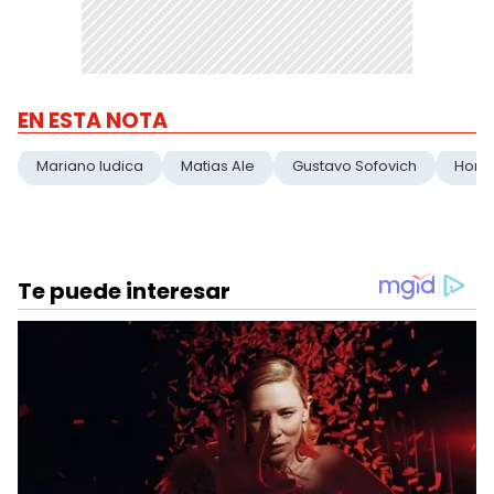
EN ESTA NOTA
Mariano Iudica
Matias Ale
Gustavo Sofovich
Hora