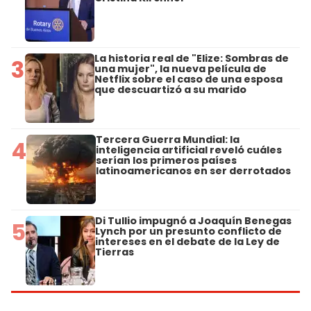
La historia real de "Elize: Sombras de
3
una mujer", la nueva película de
Netflix sobre el caso de una esposa
que descuartizó a su marido
Tercera Guerra Mundial: la
4
inteligencia artificial reveló cuáles
serían los primeros países
latinoamericanos en ser derrotados
Di Tullio impugnó a Joaquín Benegas
5
Lynch por un presunto conflicto de
intereses en el debate de la Ley de
Tierras