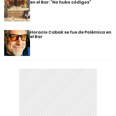
en el Bar: "No hubo códigos"
Horacio Cabak se fue de Polémica en
el Bar