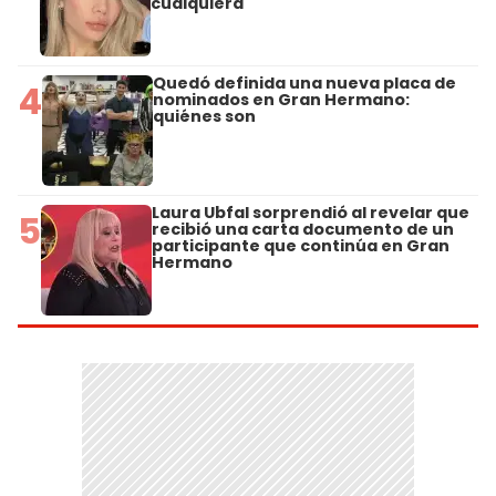
cualquiera"
Quedó definida una nueva placa de
4
nominados en Gran Hermano:
quiénes son
Laura Ubfal sorprendió al revelar que
5
recibió una carta documento de un
participante que continúa en Gran
Hermano