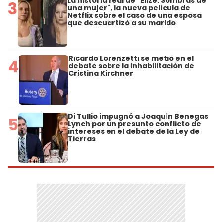
La historia real de "Elize: Sombras de
3
una mujer", la nueva película de
Netflix sobre el caso de una esposa
que descuartizó a su marido
Ricardo Lorenzetti se metió en el
4
debate sobre la inhabilitación de
Cristina Kirchner
Di Tullio impugnó a Joaquín Benegas
5
Lynch por un presunto conflicto de
intereses en el debate de la Ley de
Tierras