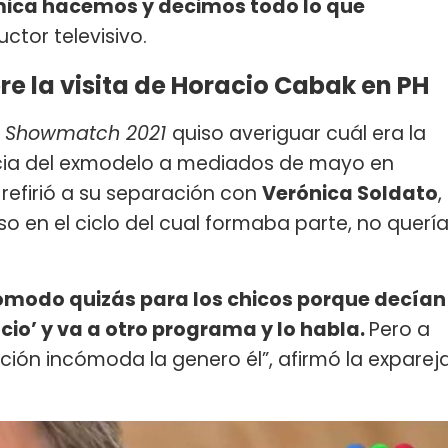
émica hacemos y decimos todo lo que
uctor televisivo.
e la visita de Horacio Cabak en PH
e Showmatch 2021
quiso averiguar cuál era la
ncia del exmodelo a mediados de mayo en
 refirió a su separación con
Verónica Soldato
,
o en el ciclo del cual formaba parte, no querí
omodo quizás para los chicos porque decían
io’ y va a otro programa y lo habla.
Pero a
ación incómoda la genero él”, afirmó la exparej