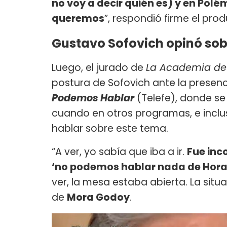
no voy a decir quién es) y en Pol
queremos
”, respondió firme el prod
Gustavo Sofovich opinó sobr
Luego, el jurado de
La Academia d
postura de Sofovich ante la prese
Podemos Hablar
(Telefe), donde se
cuando en otros programas, e inclus
hablar sobre este tema.
“A ver, yo sabía que iba a ir.
Fue inc
‘no podemos hablar nada de Horac
ver, la mesa estaba abierta. La situ
de
Mora Godoy
.