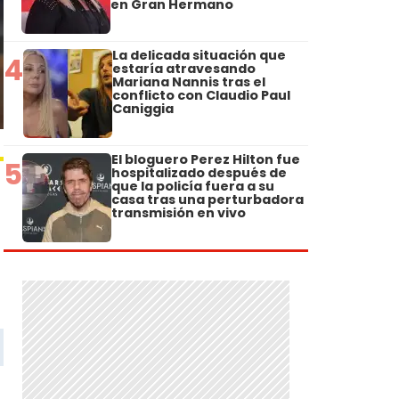
en Gran Hermano
La delicada situación que
4
estaría atravesando
Mariana Nannis tras el
conflicto con Claudio Paul
Caniggia
El bloguero Perez Hilton fue
5
hospitalizado después de
que la policía fuera a su
casa tras una perturbadora
transmisión en vivo