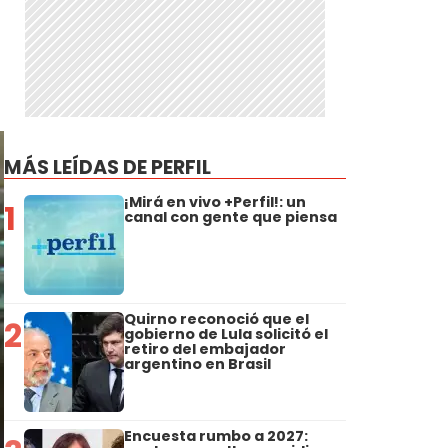
MÁS LEÍDAS DE PERFIL
¡Mirá en vivo +Perfil!: un
1
canal con gente que piensa
Quirno reconoció que el
2
gobierno de Lula solicitó el
retiro del embajador
argentino en Brasil
Encuesta rumbo a 2027: