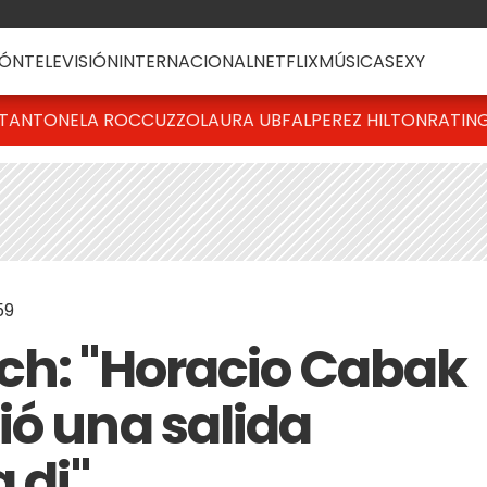
ÓN
TELEVISIÓN
INTERNACIONAL
NETFLIX
MÚSICA
SEXY
T
ANTONELA ROCCUZZO
LAURA UBFAL
PEREZ HILTON
RATIN
59
ch: "Horacio Cabak
ió una salida
 di"