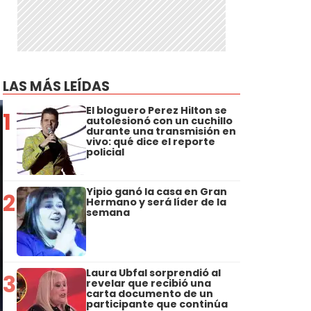
LAS MÁS LEÍDAS
El bloguero Perez Hilton se
1
autolesionó con un cuchillo
durante una transmisión en
vivo: qué dice el reporte
policial
Yipio ganó la casa en Gran
2
Hermano y será líder de la
semana
Laura Ubfal sorprendió al
3
revelar que recibió una
carta documento de un
participante que continúa