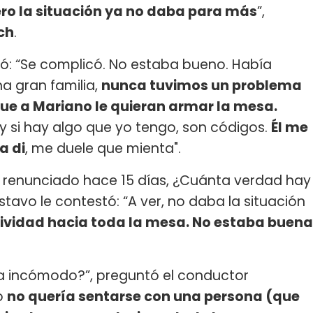
pero la situación ya no daba para más
”,
ch
.
nuó: “Se complicó. No estaba bueno. Había
a gran familia,
nunca tuvimos un problema
ue a Mariano le quieran armar la mesa.
 si hay algo que yo tengo, son códigos.
Él me
a di
, me duele que mienta".
ía renunciado hace 15 días, ¿Cuánta verdad hay
stavo le contestó: “A ver, no daba la situación
sividad hacia toda la mesa. No estaba buena
a incómodo?”, preguntó el conductor
ro
no quería sentarse con una persona (que