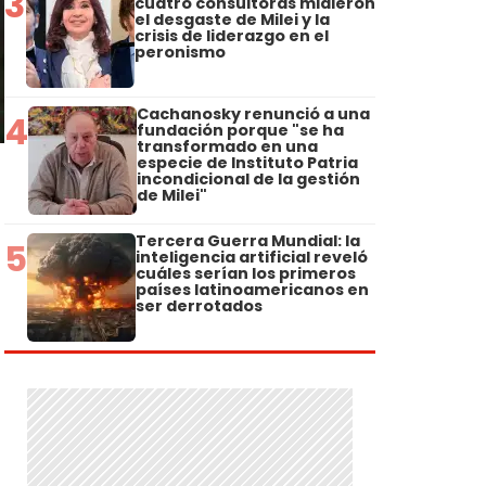
3
cuatro consultoras midieron
el desgaste de Milei y la
crisis de liderazgo en el
peronismo
Cachanosky renunció a una
4
fundación porque "se ha
transformado en una
especie de Instituto Patria
incondicional de la gestión
de Milei"
Tercera Guerra Mundial: la
5
inteligencia artificial reveló
cuáles serían los primeros
países latinoamericanos en
ser derrotados