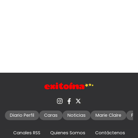
Diario Perfil
Caras
Noticias
Marie Claire
Fo
Canales RSS
Quienes Somos
Contáctenos