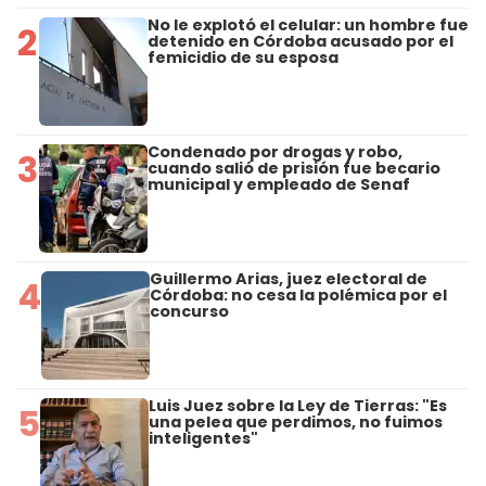
No le explotó el celular: un hombre fue
2
detenido en Córdoba acusado por el
femicidio de su esposa
Condenado por drogas y robo,
3
cuando salió de prisión fue becario
municipal y empleado de Senaf
Guillermo Arias, juez electoral de
4
Córdoba: no cesa la polémica por el
concurso
Luis Juez sobre la Ley de Tierras: "Es
5
una pelea que perdimos, no fuimos
inteligentes"