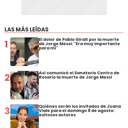
LAS MÁS LEÍDAS
El dolor de Pablo Giralt por la muerte
1
de Jorge Messi: "Era muy importante
para mí"
Así comunicó el Sanatorio Centro de
2
Rosario la muerte de Jorge Messi
Quiénes serán los invitados de Juana
3
Viale para el domingo 9 de agosto:
exitosos actores