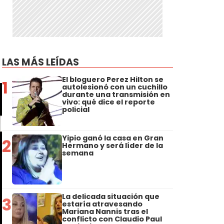
LAS MÁS LEÍDAS
El bloguero Perez Hilton se
1
autolesionó con un cuchillo
durante una transmisión en
vivo: qué dice el reporte
policial
Yipio ganó la casa en Gran
2
Hermano y será líder de la
semana
La delicada situación que
3
estaría atravesando
Mariana Nannis tras el
conflicto con Claudio Paul