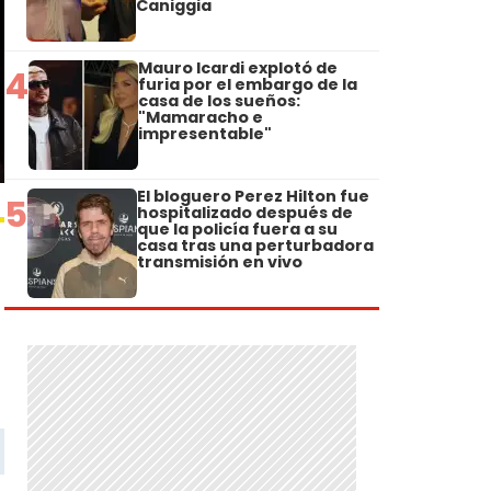
Caniggia
Mauro Icardi explotó de
4
furia por el embargo de la
casa de los sueños:
"Mamaracho e
impresentable"
El bloguero Perez Hilton fue
5
hospitalizado después de
que la policía fuera a su
casa tras una perturbadora
transmisión en vivo