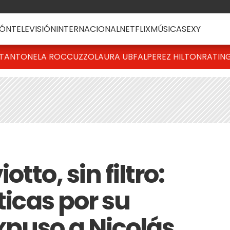
ÓN
TELEVISIÓN
INTERNACIONAL
NETFLIX
MÚSICA
SEXY
T
ANTONELA ROCCUZZO
LAURA UBFAL
PEREZ HILTON
RATIN
tto, sin filtro:
ticas por su
xpuso a Nicolás