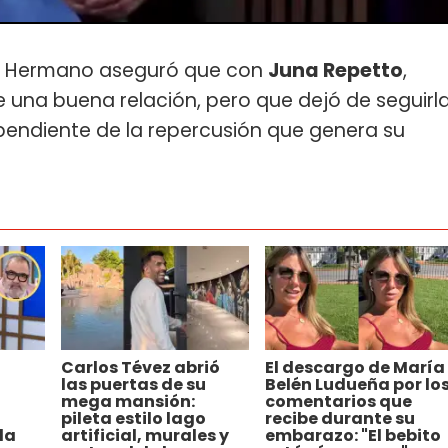
Gran Hermano aseguró que con
Juna Repetto
,
 una buena relación, pero que dejó de seguirl
 pendiente de la repercusión que genera su
Carlos Tévez abrió
El descargo de María
las puertas de su
Belén Ludueña por lo
mega mansión:
comentarios que
pileta estilo lago
recibe durante su
la
artificial, murales y
embarazo: "El bebito