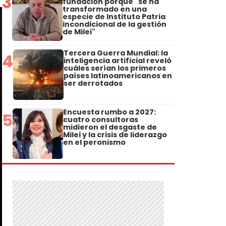
3
fundación porque "se ha
transformado en una
especie de Instituto Patria
incondicional de la gestión
de Milei"
Tercera Guerra Mundial: la
4
inteligencia artificial reveló
cuáles serían los primeros
países latinoamericanos en
ser derrotados
Encuesta rumbo a 2027:
5
cuatro consultoras
midieron el desgaste de
Milei y la crisis de liderazgo
en el peronismo