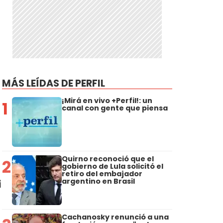
MÁS LEÍDAS DE PERFIL
¡Mirá en vivo +Perfil!: un
1
canal con gente que piensa
Quirno reconoció que el
2
gobierno de Lula solicitó el
retiro del embajador
argentino en Brasil
i
Cachanosky renunció a una