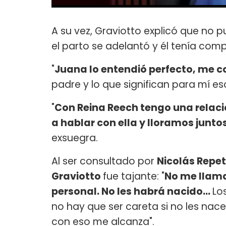
A su vez, Graviotto explicó que no 
el parto se adelantó y él tenía com
"
Juana lo entendió perfecto, me c
padre y lo que significan para mí eso
"
Con Reina Reech tengo una relació
a hablar con ella y lloramos junt
exsuegra.
Al ser consultado por
Nicolás Repet
Graviotto
fue tajante: "
No me llama
personal. No les habrá nacido...
Lo
no hay que ser careta si no les nac
con eso me alcanza".