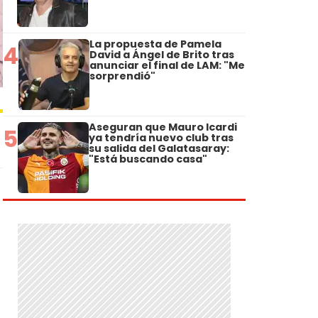
La propuesta de Pamela
4
David a Ángel de Brito tras
anunciar el final de LAM: "Me
sorprendió"
Aseguran que Mauro Icardi
5
ya tendría nuevo club tras
su salida del Galatasaray:
"Está buscando casa"