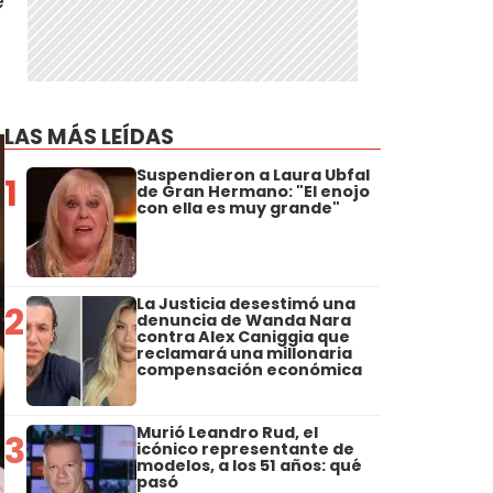
e
LAS MÁS LEÍDAS
Suspendieron a Laura Ubfal
1
de Gran Hermano: "El enojo
con ella es muy grande"
La Justicia desestimó una
2
denuncia de Wanda Nara
contra Alex Caniggia que
reclamará una millonaria
compensación económica
Murió Leandro Rud, el
3
icónico representante de
modelos, a los 51 años: qué
pasó