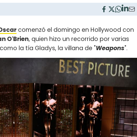
 Oscar
comenzó el domingo en Hollywood con
n O'Brien
, quien hizo un recorrido por varias
mo la tía Gladys, la villana de "
Weapons
".