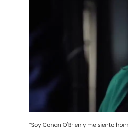
“Soy Conan O'Brien y me siento hon