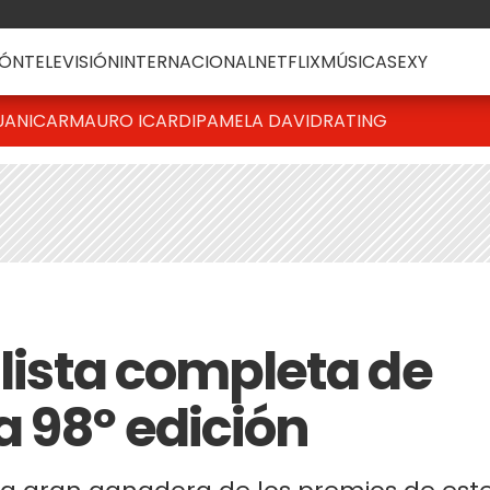
ÓN
TELEVISIÓN
INTERNACIONAL
NETFLIX
MÚSICA
SEXY
UANICAR
MAURO ICARDI
PAMELA DAVID
RATING
 lista completa de
a 98º edición