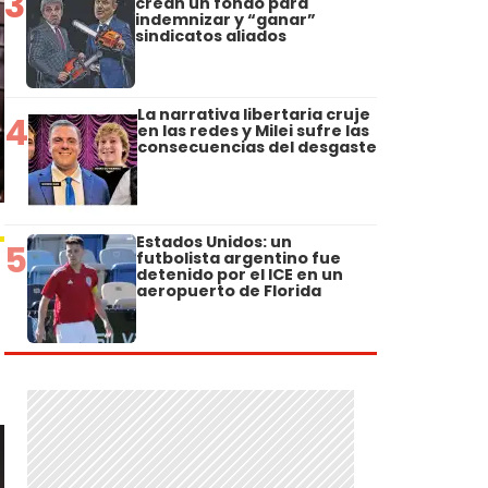
3
crean un fondo para
indemnizar y “ganar”
sindicatos aliados
La narrativa libertaria cruje
4
en las redes y Milei sufre las
consecuencias del desgaste
Estados Unidos: un
5
futbolista argentino fue
detenido por el ICE en un
aeropuerto de Florida