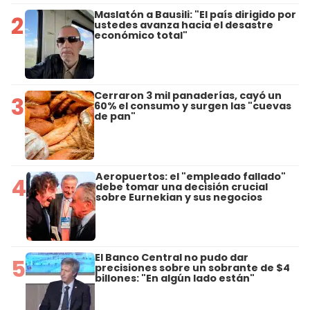
Maslatón a Bausili: "El país dirigido por
2
ustedes avanza hacia el desastre
económico total"
Cerraron 3 mil panaderías, cayó un
3
60% el consumo y surgen las "cuevas
de pan"
Aeropuertos: el "empleado fallado"
4
debe tomar una decisión crucial
sobre Eurnekian y sus negocios
El Banco Central no pudo dar
5
precisiones sobre un sobrante de $4
billones: "En algún lado están"