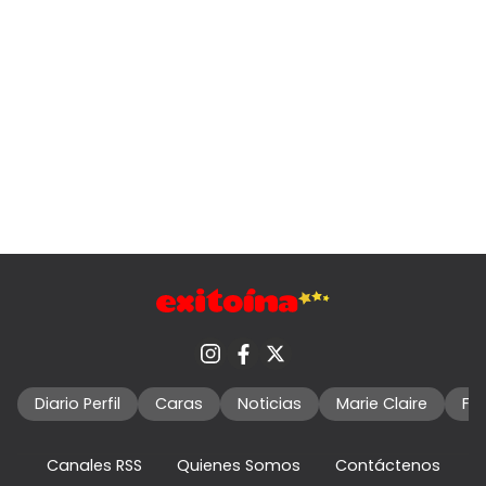
Diario Perfil
Caras
Noticias
Marie Claire
Fo
Canales RSS
Quienes Somos
Contáctenos