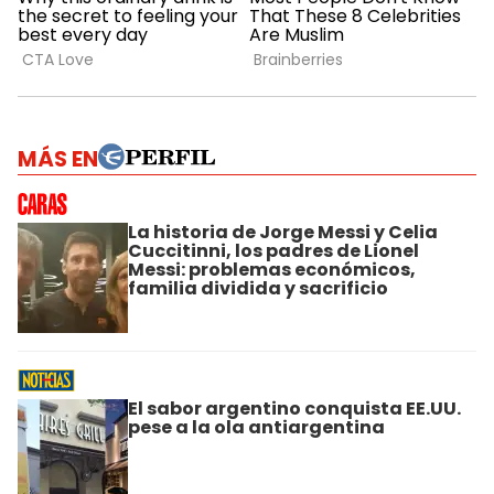
MÁS EN
La historia de Jorge Messi y Celia
Cuccitinni, los padres de Lionel
Messi: problemas económicos,
familia dividida y sacrificio
El sabor argentino conquista EE.UU.
pese a la ola antiargentina