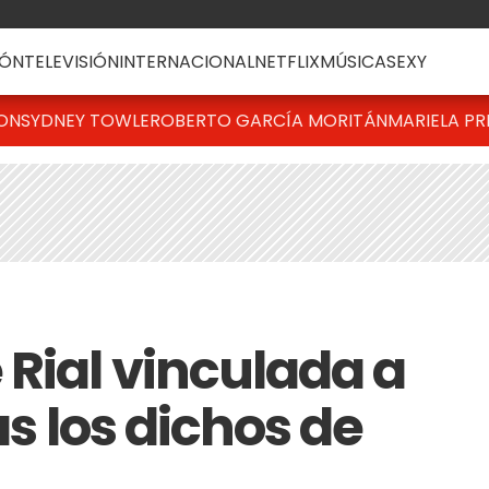
ÓN
TELEVISIÓN
INTERNACIONAL
NETFLIX
MÚSICA
SEXY
TON
SYDNEY TOWLE
ROBERTO GARCÍA MORITÁN
MARIELA PR
 Rial vinculada a
as los dichos de