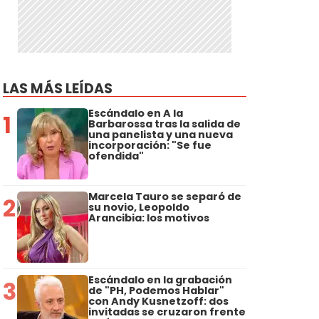
u
LAS MÁS LEÍDAS
Escándalo en A la
1
Barbarossa tras la salida de
una panelista y una nueva
incorporación: "Se fue
ofendida"
Marcela Tauro se separó de
2
su novio, Leopoldo
Arancibia: los motivos
Escándalo en la grabación
3
de "PH, Podemos Hablar"
con Andy Kusnetzoff: dos
invitadas se cruzaron frente