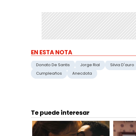
EN ESTA NOTA
Donato De Santis
Jorge Rial
Silvia D'auro
Cumpleaños
Anecdota