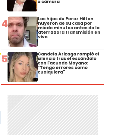
a cámara
Los hijos de Perez Hilton
4
huyeron de su casa por
miedo minutos antes de la
aterradora transmisión en
vivo
Candela Arizaga rompió el
5
silencio tras el escándalo
con Facundo Moyano:
"Tengo errores como
cualquiera"