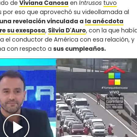
sado de
Viviana Canosa
en
Intrusos
tuvo
es por eso que aprovechó su videollamada al
una revelación vinculada a
la anécdota
bre su exesposa
,
Silvia D'Auro
, con la que habí
a el conductor de América con esa relación, y
ha con respecto a
sus cumpleaños.