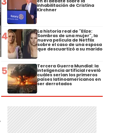
3
en el debate sobre la
inhabilitación de Cristina
Kirchner
La historia real de "Elize:
4
Sombras de una mujer", la
nueva película de Netflix
sobre el caso de una esposa
que descuartizó a su marido
Tercera Guerra Mundial: la
5
inteligencia artificial reveló
cuáles serían los primeros
países latinoamericanos en
ser derrotados
,