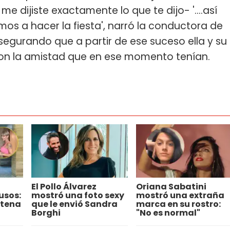
e dijiste exactamente lo que te dijo- '….así
os a hacer la fiesta', narró la conductora de
segurando que a partir de ese suceso ella y su
on la amistad que en ese momento tenían.
El Pollo Álvarez
Oriana Sabatini
usos:
mostró una foto sexy
mostró una extraña
ntena
que le envió Sandra
marca en su rostro:
Borghi
"No es normal"