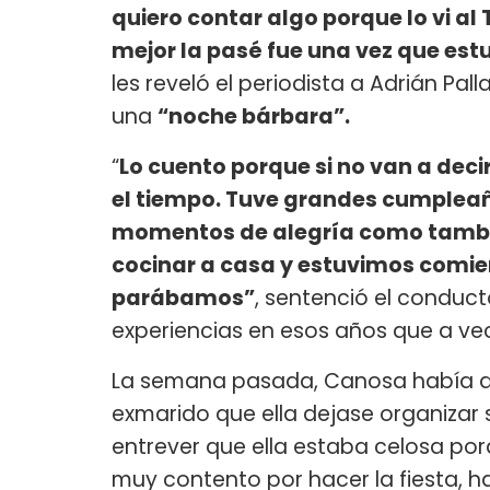
quiero contar algo porque lo vi al
mejor la pasé fue una vez que est
les reveló el periodista a Adrián Pa
una
“noche bárbara”.
“
Lo cuento porque si no van a decir
el tiempo. Tuve grandes cumpleaño
momentos de alegría como también
cocinar a casa y estuvimos comie
parábamos”
, sentenció el conduct
experiencias en esos años que a vec
La semana pasada, Canosa había da
exmarido que ella dejase organizar
entrever que ella estaba celosa po
muy contento por hacer la fiesta, h