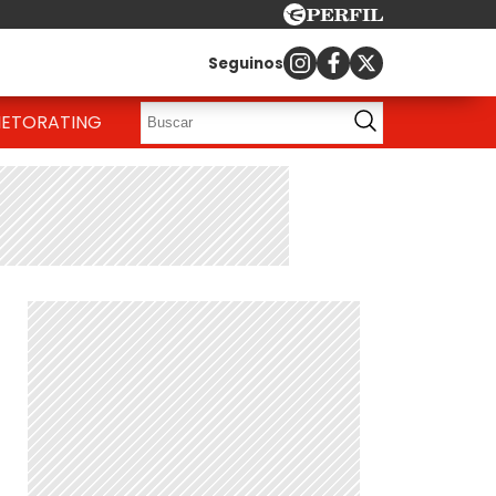
Seguinos
IETO
RATING