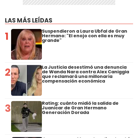
LAS MÁS LEÍDAS
Suspendieron a Laura Ubfal de Gran
1
Hermano: "El enojo con ella es muy
grande"
La Justicia desestimó una denuncia
2
de Wanda Nara contra Alex Caniggia
que reclamará una millonaria
compensación económica
Rating: cuánto midió la salida de
3
Juanicar de Gran Hermano
Generación Dorada