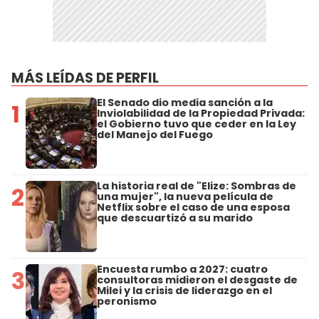
MÁS LEÍDAS DE PERFIL
El Senado dio media sanción a la
1
Inviolabilidad de la Propiedad Privada:
el Gobierno tuvo que ceder en la Ley
del Manejo del Fuego
La historia real de "Elize: Sombras de
2
una mujer", la nueva película de
Netflix sobre el caso de una esposa
que descuartizó a su marido
Encuesta rumbo a 2027: cuatro
3
consultoras midieron el desgaste de
Milei y la crisis de liderazgo en el
peronismo