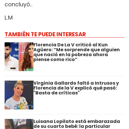
concluyó..
L.M
TAMBIÉN TE PUEDE INTERESAR
Florencia De La V criticó al Kun
Agüero: “Me sorprende que alguien
que nació en la pobreza ahora
piense como rico”
Virginia Gallardo faltó a Intrusos y
Florencia de la V explicó qué pasó:
"Basta de críticas"
Luisana Lopilato está embarazada
de su cuarto bebé: la particular