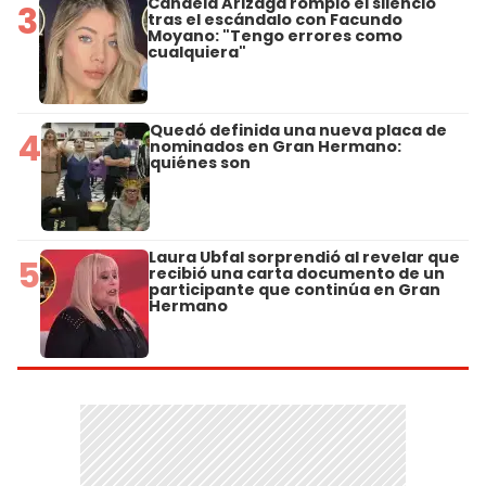
Candela Arizaga rompió el silencio
3
tras el escándalo con Facundo
Moyano: "Tengo errores como
cualquiera"
Quedó definida una nueva placa de
4
nominados en Gran Hermano:
quiénes son
Laura Ubfal sorprendió al revelar que
5
recibió una carta documento de un
participante que continúa en Gran
Hermano