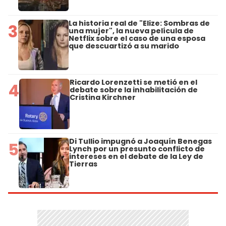
La historia real de "Elize: Sombras de
3
una mujer", la nueva película de
Netflix sobre el caso de una esposa
que descuartizó a su marido
Ricardo Lorenzetti se metió en el
4
debate sobre la inhabilitación de
Cristina Kirchner
Di Tullio impugnó a Joaquín Benegas
5
Lynch por un presunto conflicto de
intereses en el debate de la Ley de
Tierras