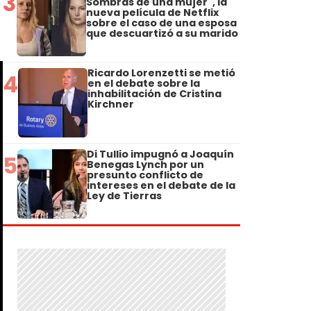
3
Sombras de una mujer", la
nueva película de Netflix
sobre el caso de una esposa
que descuartizó a su marido
Ricardo Lorenzetti se metió
4
en el debate sobre la
inhabilitación de Cristina
Kirchner
Di Tullio impugnó a Joaquín
5
Benegas Lynch por un
presunto conflicto de
intereses en el debate de la
Ley de Tierras