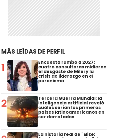
MÁS LEÍDAS DE PERFIL
Encuesta rumbo a 2027:
1
cuatro consultoras midieron
el desgaste de Milei y la
crisis de liderazgo en el
peronismo
Tercera Guerra Mundial: la
2
inteligencia artificial reveló
cuáles serían los primeros
países latinoamericanos en
ser derrotados
La historia real de "Elize: