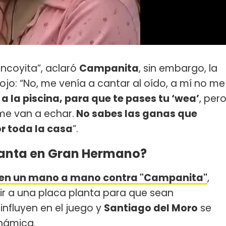
incoyita”, aclaró
Campanita
, sin embargo, la
ojo: “No, me venía a cantar al oído, a mí no me
 a la piscina, para que te pases tu ‘wea’
, per
me van a echar.
No sabes las ganas que
or toda la casa
”.
lanta en Gran Hermano?
ez en un mano a mano contra "Campanita"
,
rir a una placa planta para que sean
influyen en el juego y
Santiago del Moro
se
námica.