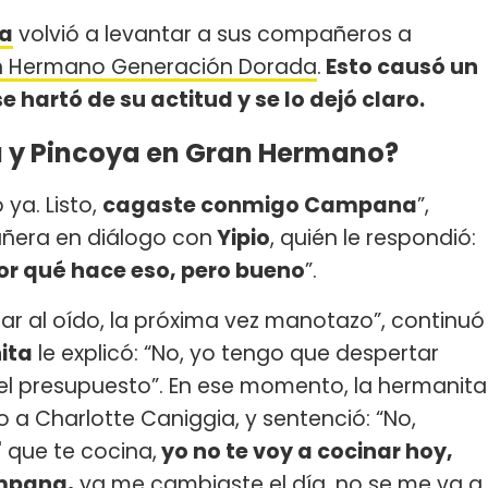
a
volvió a levantar a sus compañeros a
n Hermano Generación Dorada
.
Esto causó un
e hartó de su actitud y se lo dejó claro.
 y Pincoya en Gran Hermano?
ya. Listo,
cagaste conmigo Campana
”,
ñera en diálogo con
Yipio
, quién le respondió:
or qué hace eso, pero bueno
”.
tar al oído, la próxima vez manotazo”, continuó
ita
le explicó: “No, yo tengo que despertar
l presupuesto”. En ese momento, la hermanita
 a Charlotte Caniggia, y sentenció: “No,
' que te cocina,
yo no te voy a cocinar hoy,
ampana,
ya me cambiaste el día, no se me va a