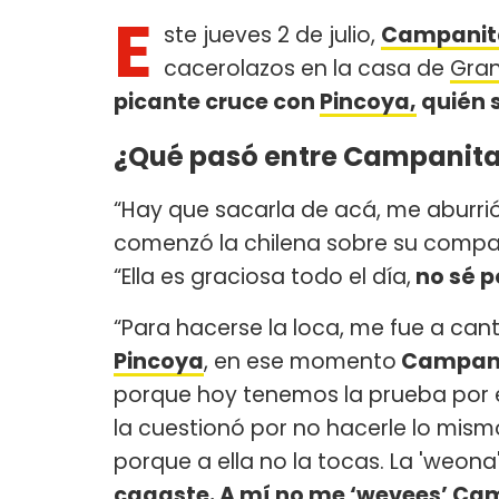
E
ste jueves 2 de julio,
Campanit
cacerolazos en la casa de
Gra
picante cruce con
Pincoya,
quién s
¿Qué pasó entre Campanita
“Hay que sacarla de acá, me aburrió 
comenzó la chilena sobre su compa
“Ella es graciosa todo el día,
no sé p
“Para hacerse la loca, me fue a can
Pincoya
, en ese momento
Campan
porque hoy tenemos la prueba por e
la cuestionó por no hacerle lo mismo
porque a ella no la tocas. La 'weona
cagaste. A mí no me ‘wevees’ C