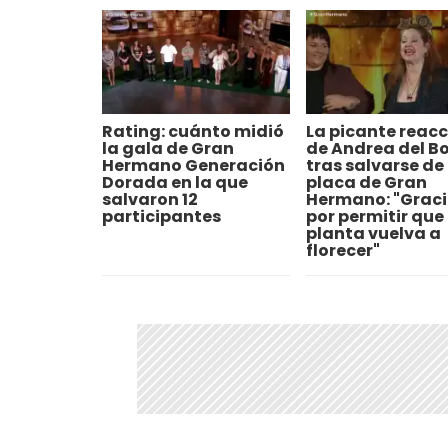
Rating: cuánto midió
La picante reacc
la gala de Gran
de Andrea del B
Hermano Generación
tras salvarse de 
Dorada en la que
placa de Gran
salvaron 12
Hermano: "Grac
participantes
por permitir que
planta vuelva a
florecer"