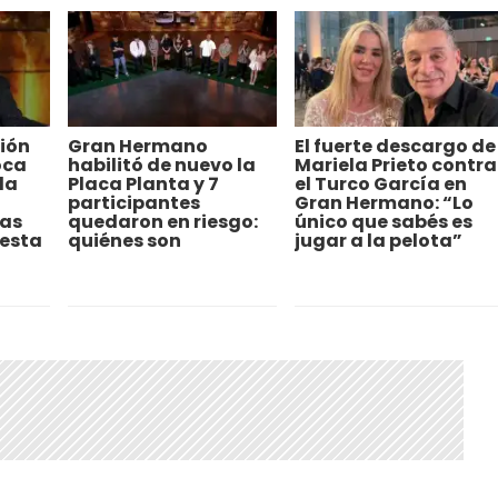
ión
Gran Hermano
El fuerte descargo de
oca
habilitó de nuevo la
Mariela Prieto contra
la
Placa Planta y 7
el Turco García en
participantes
Gran Hermano: “Lo
ias
quedaron en riesgo:
único que sabés es
 esta
quiénes son
jugar a la pelota”