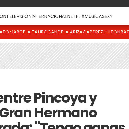
ÓN
TELEVISIÓN
INTERNACIONAL
NETFLIX
MÚSICA
SEXY
BATO
MARCELA TAURO
CANDELA ARIZAGA
PEREZ HILTON
RAT
 entre Pincoya y
 Gran Hermano
rada: "Tengo ganas