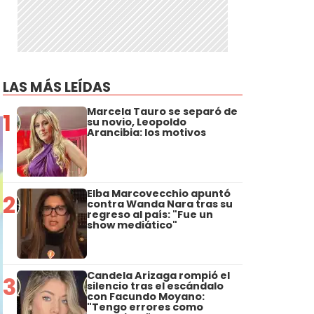
LAS MÁS LEÍDAS
Marcela Tauro se separó de
1
su novio, Leopoldo
Arancibia: los motivos
Elba Marcovecchio apuntó
2
contra Wanda Nara tras su
regreso al país: "Fue un
show mediático"
Candela Arizaga rompió el
3
silencio tras el escándalo
con Facundo Moyano:
"Tengo errores como