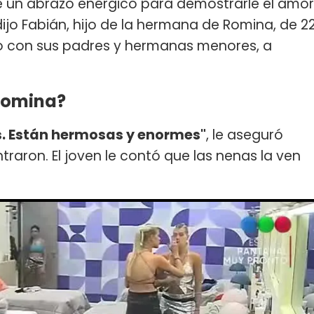
le un abrazo enérgico para demostrarle el amor
e dijo Fabián, hijo de la hermana de Romina, de 2
to con sus padres y hermanas menores, a
 Romina?
as. Están hermosas y enormes"
, le aseguró
aron. El joven le contó que las nenas la ven