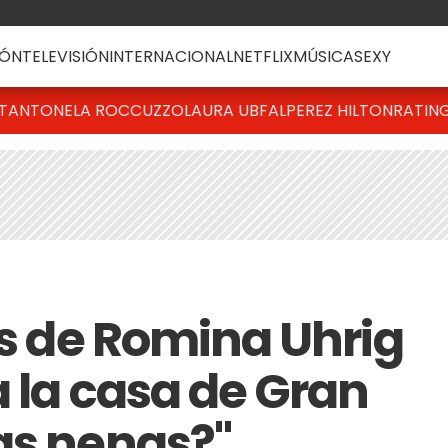
ÓN
TELEVISIÓN
INTERNACIONAL
NETFLIX
MÚSICA
SEXY
T
ANTONELA ROCCUZZO
LAURA UBFAL
PEREZ HILTON
RATIN
as de Romina Uhrig
 la casa de Gran
as nenas?"