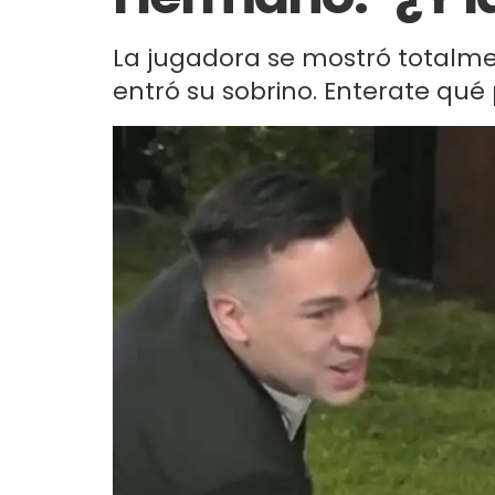
La jugadora se mostró totalme
entró su sobrino. Enterate qué