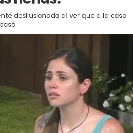
nte desilusionada al ver que a la casa
 pasó.