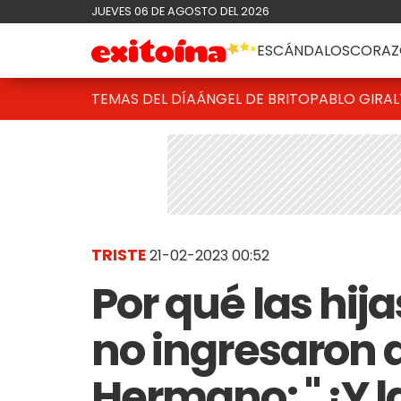
JUEVES 06 DE AGOSTO DEL 2026
ESCÁNDALOS
CORAZ
TEMAS DEL DÍA
ÁNGEL DE BRITO
PABLO GIRAL
TRISTE
21-02-2023 00:52
Por qué las hij
no ingresaron a
Hermano: "¿Y l