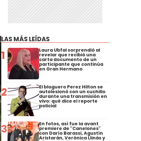
LAS MÁS LEÍDAS
Laura Ubfal sorprendió al
1
revelar que recibió una
carta documento de un
participante que continúa
en Gran Hermano
El bloguero Perez Hilton se
2
autolesionó con un cuchillo
durante una transmisión en
vivo: qué dice el reporte
policial
En fotos, así fue la avant
3
premiere de "Canelones"
con Darío Barassi, Agustín
Aristarán, Verónica Llinás y