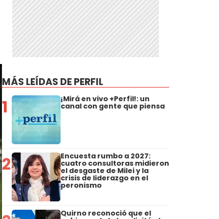
MÁS LEÍDAS DE PERFIL
¡Mirá en vivo +Perfil!: un
1
canal con gente que piensa
Encuesta rumbo a 2027:
2
cuatro consultoras midieron
el desgaste de Milei y la
crisis de liderazgo en el
peronismo
Quirno reconoció que el