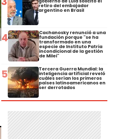
3
gobierno de Lula solicitó el
retiro del embajador
argentino en Brasil
Cachanosky renunció a una
4
fundación porque "se ha
transformado en una
especie de Instituto Patria
incondicional de la gestión
de Milei"
Tercera Guerra Mundial: la
5
inteligencia artificial reveló
cuáles serían los primeros
países latinoamericanos en
ser derrotados