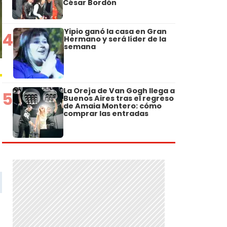
César Bordón
Yipio ganó la casa en Gran
4
Hermano y será líder de la
semana
La Oreja de Van Gogh llega a
5
Buenos Aires tras el regreso
de Amaia Montero: cómo
comprar las entradas
o