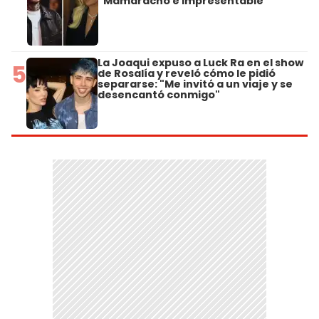
"Mamaracho e impresentable"
La Joaqui expuso a Luck Ra en el show
5
de Rosalía y reveló cómo le pidió
separarse: "Me invitó a un viaje y se
desencantó conmigo"