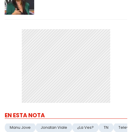
EN ESTA NOTA
Manu Jove
Jonatan Viale
¿La Ves?
TN
Televis