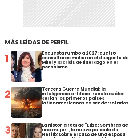
MÁS LEÍDAS DE PERFIL
Encuesta rumbo a 2027: cuatro
1
consultoras midieron el desgaste de
Milei y la crisis de liderazgo en el
peronismo
Tercera Guerra Mundial: la
2
inteligencia artificial reveló cuáles
serían los primeros países
latinoamericanos en ser derrotados
La historia real de "Elize: Sombras de
3
una mujer", la nueva película de
Netflix sobre el caso de una esposa