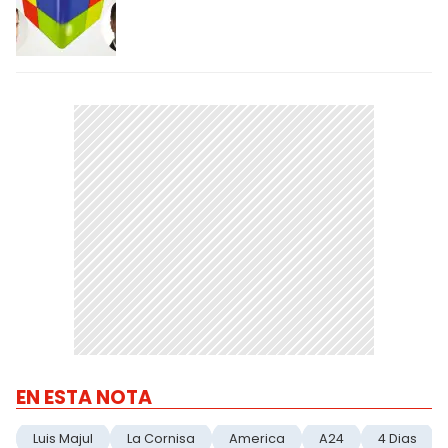
EN ESTA NOTA
Luis Majul
La Cornisa
America
A24
4 Dias