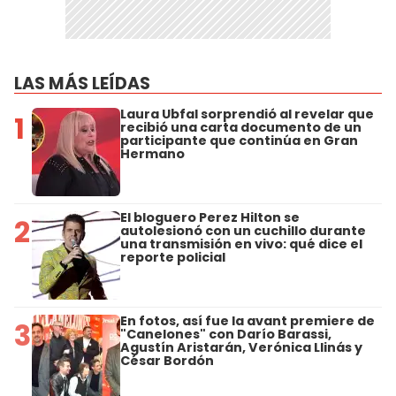
LAS MÁS LEÍDAS
Laura Ubfal sorprendió al revelar que
1
recibió una carta documento de un
participante que continúa en Gran
Hermano
El bloguero Perez Hilton se
2
autolesionó con un cuchillo durante
una transmisión en vivo: qué dice el
reporte policial
En fotos, así fue la avant premiere de
3
"Canelones" con Darío Barassi,
Agustín Aristarán, Verónica Llinás y
César Bordón