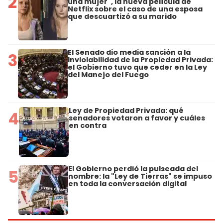
2
una mujer", la nueva película de
Netflix sobre el caso de una esposa
que descuartizó a su marido
El Senado dio media sanción a la
3
Inviolabilidad de la Propiedad Privada:
el Gobierno tuvo que ceder en la Ley
del Manejo del Fuego
Ley de Propiedad Privada: qué
4
senadores votaron a favor y cuáles
en contra
El Gobierno perdió la pulseada del
5
nombre: la "Ley de Tierras" se impuso
en toda la conversación digital