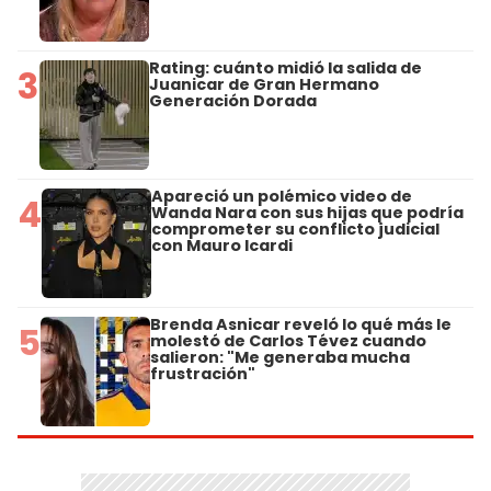
Rating: cuánto midió la salida de
3
Juanicar de Gran Hermano
Generación Dorada
Apareció un polémico video de
4
Wanda Nara con sus hijas que podría
comprometer su conflicto judicial
con Mauro Icardi
Brenda Asnicar reveló lo qué más le
5
molestó de Carlos Tévez cuando
salieron: "Me generaba mucha
frustración"