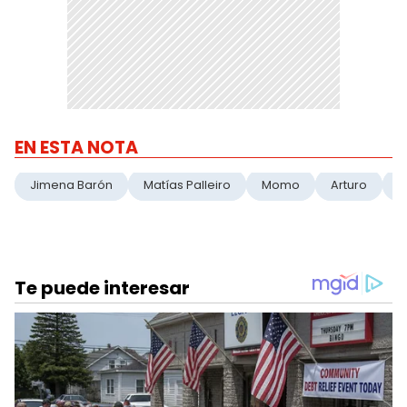
EN ESTA NOTA
Jimena Barón
Matías Palleiro
Momo
Arturo
C