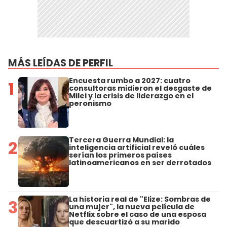
MÁS LEÍDAS DE PERFIL
Encuesta rumbo a 2027: cuatro
1
consultoras midieron el desgaste de
Milei y la crisis de liderazgo en el
peronismo
Tercera Guerra Mundial: la
2
inteligencia artificial reveló cuáles
serían los primeros países
latinoamericanos en ser derrotados
La historia real de "Elize: Sombras de
3
una mujer", la nueva película de
Netflix sobre el caso de una esposa
que descuartizó a su marido