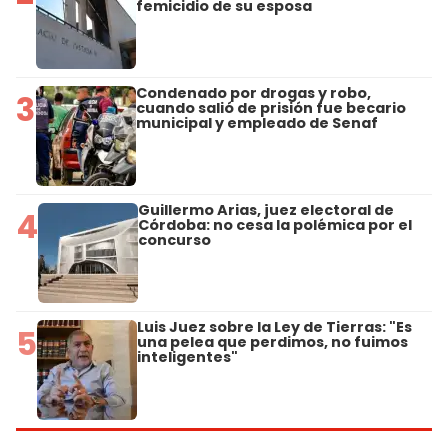
femicidio de su esposa
Condenado por drogas y robo,
3
cuando salió de prisión fue becario
municipal y empleado de Senaf
Guillermo Arias, juez electoral de
4
Córdoba: no cesa la polémica por el
concurso
Luis Juez sobre la Ley de Tierras: "Es
5
una pelea que perdimos, no fuimos
inteligentes"