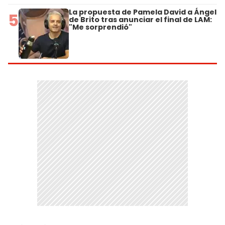
La propuesta de Pamela David a Ángel
5
de Brito tras anunciar el final de LAM:
"Me sorprendió"