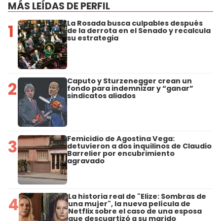
MÁS LEÍDAS DE PERFIL
La Rosada busca culpables después
1
de la derrota en el Senado y recalcula
su estrategia
Caputo y Sturzenegger crean un
2
fondo para indemnizar y “ganar”
sindicatos aliados
Femicidio de Agostina Vega:
3
detuvieron a dos inquilinos de Claudio
Barrelier por encubrimiento
agravado
La historia real de "Elize: Sombras de
4
una mujer", la nueva película de
Netflix sobre el caso de una esposa
que descuartizó a su marido