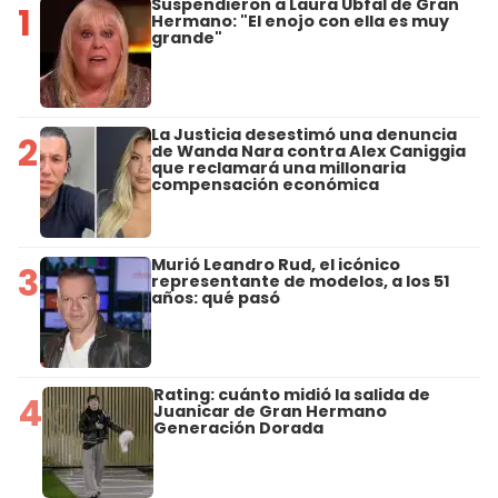
Suspendieron a Laura Ubfal de Gran
1
Hermano: "El enojo con ella es muy
grande"
La Justicia desestimó una denuncia
2
de Wanda Nara contra Alex Caniggia
que reclamará una millonaria
compensación económica
Murió Leandro Rud, el icónico
3
representante de modelos, a los 51
años: qué pasó
Rating: cuánto midió la salida de
4
Juanicar de Gran Hermano
Generación Dorada