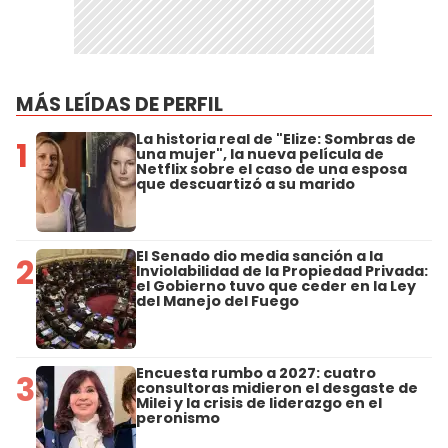
MÁS LEÍDAS DE PERFIL
La historia real de "Elize: Sombras de
1
una mujer", la nueva película de
Netflix sobre el caso de una esposa
que descuartizó a su marido
El Senado dio media sanción a la
2
Inviolabilidad de la Propiedad Privada:
el Gobierno tuvo que ceder en la Ley
del Manejo del Fuego
Encuesta rumbo a 2027: cuatro
3
consultoras midieron el desgaste de
Milei y la crisis de liderazgo en el
peronismo