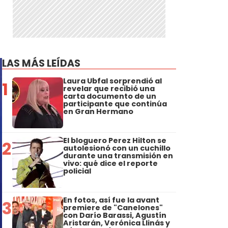
LAS MÁS LEÍDAS
Laura Ubfal sorprendió al
1
revelar que recibió una
carta documento de un
participante que continúa
en Gran Hermano
El bloguero Perez Hilton se
2
autolesionó con un cuchillo
durante una transmisión en
vivo: qué dice el reporte
policial
En fotos, así fue la avant
3
premiere de "Canelones"
con Darío Barassi, Agustín
Aristarán, Verónica Llinás y