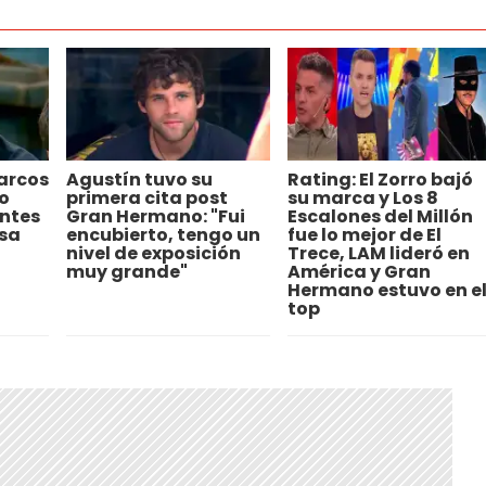
arcos
Agustín tuvo su
Rating: El Zorro bajó
o
primera cita post
su marca y Los 8
Antes
Gran Hermano: "Fui
Escalones del Millón
asa
encubierto, tengo un
fue lo mejor de El
nivel de exposición
Trece, LAM lideró en
muy grande"
América y Gran
Hermano estuvo en e
top