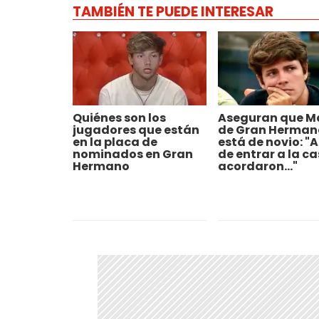
TAMBIÉN TE PUEDE INTERESAR
Quiénes son los
Aseguran que M
jugadores que están
de Gran Herman
en la placa de
está de novio: "
nominados en Gran
de entrar a la c
Hermano
acordaron..."