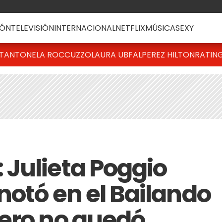
ÓN
TELEVISIÓN
INTERNACIONAL
NETFLIX
MÚSICA
SEXY
T
ANTONELA ROCCUZZO
LAURA UBFAL
PEREZ HILTON
RATIN
Julieta Poggio
notó en el Bailando
ero no quedó