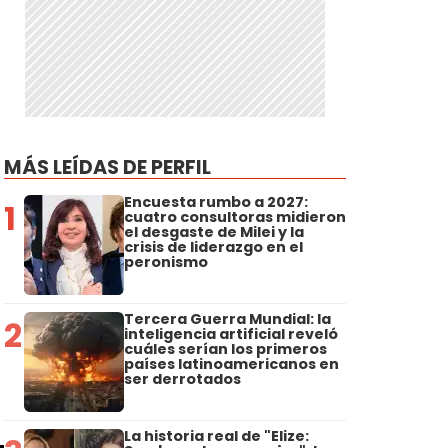
MÁS LEÍDAS DE PERFIL
Encuesta rumbo a 2027:
1
cuatro consultoras midieron
el desgaste de Milei y la
crisis de liderazgo en el
peronismo
Tercera Guerra Mundial: la
2
inteligencia artificial reveló
cuáles serían los primeros
países latinoamericanos en
ser derrotados
La historia real de "Elize: