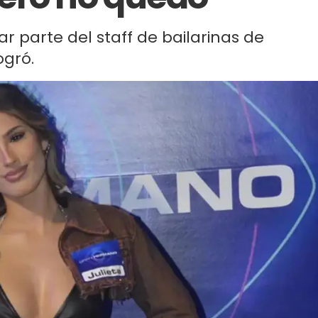
r parte del staff de bailarinas de
ogró.