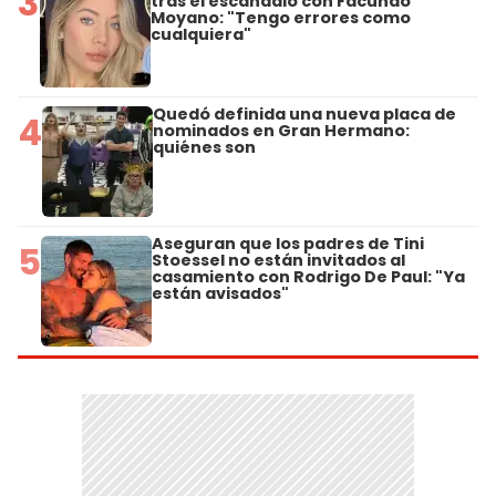
3
tras el escándalo con Facundo
Moyano: "Tengo errores como
cualquiera"
Quedó definida una nueva placa de
4
nominados en Gran Hermano:
quiénes son
Aseguran que los padres de Tini
5
Stoessel no están invitados al
casamiento con Rodrigo De Paul: "Ya
están avisados"