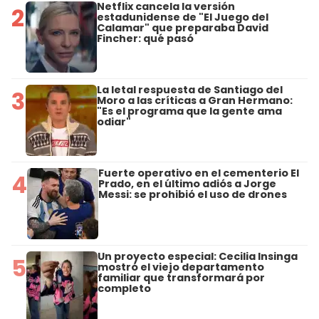
Netflix cancela la versión
2
estadunidense de "El Juego del
Calamar" que preparaba David
Fincher: qué pasó
La letal respuesta de Santiago del
3
Moro a las críticas a Gran Hermano:
"Es el programa que la gente ama
odiar"
Fuerte operativo en el cementerio El
4
Prado, en el último adiós a Jorge
Messi: se prohibió el uso de drones
Un proyecto especial: Cecilia Insinga
5
mostró el viejo departamento
familiar que transformará por
completo