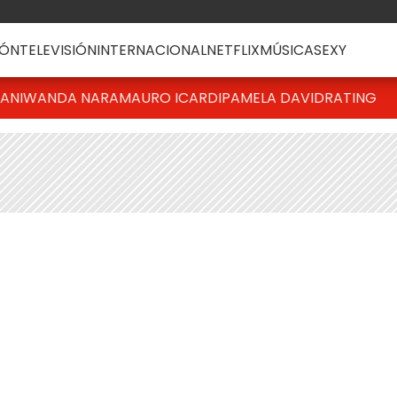
ÓN
TELEVISIÓN
INTERNACIONAL
NETFLIX
MÚSICA
SEXY
IANI
WANDA NARA
MAURO ICARDI
PAMELA DAVID
RATING