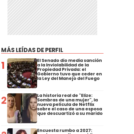
MÁS LEÍDAS DE PERFIL
El Senado dio media sanción
1
a la Inviolabilidad de la
Propiedad Privada: el
Gobierno tuvo que ceder en
la Ley del Manejo del Fuego
La historia real de "Elize:
2
Sombras de una mujer", la
nueva película de Netflix
sobre el caso de una esposa
que descuartizó a su marido
Encuesta rumbo a 2027: