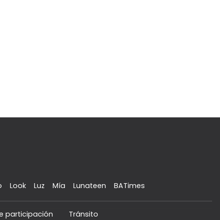
o
Look
Luz
Mía
Lunateen
BATimes
e participación
Tránsito