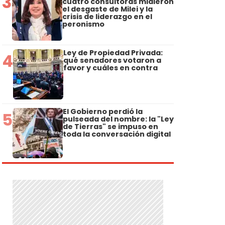
3
cuatro consultoras midieron
el desgaste de Milei y la
crisis de liderazgo en el
peronismo
Ley de Propiedad Privada:
4
qué senadores votaron a
favor y cuáles en contra
El Gobierno perdió la
5
pulseada del nombre: la "Ley
de Tierras" se impuso en
toda la conversación digital