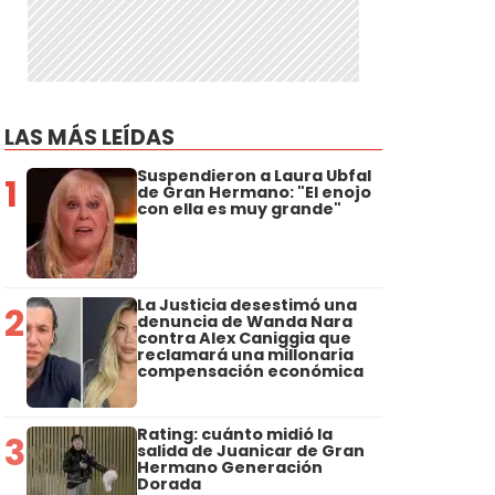
LAS MÁS LEÍDAS
Suspendieron a Laura Ubfal
1
de Gran Hermano: "El enojo
con ella es muy grande"
La Justicia desestimó una
2
denuncia de Wanda Nara
contra Alex Caniggia que
reclamará una millonaria
compensación económica
Rating: cuánto midió la
3
salida de Juanicar de Gran
Hermano Generación
Dorada