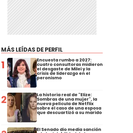
MÁS LEÍDAS DE PERFIL
Encuesta rumbo a 2027:
1
cuatro consultoras midieron
el desgaste de Milei y la
crisis de liderazgo en el
peronismo
La historia real de "Elize:
2
Sombras de una mujer", la
nueva película de Netflix
sobre el caso de una esposa
que descuartizó a su marido
El Senado dio media sanción