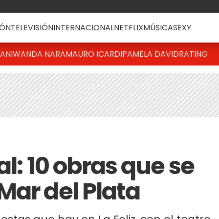
ÓN
TELEVISIÓN
INTERNACIONAL
NETFLIX
MÚSICA
SEXY
IANI
WANDA NARA
MAURO ICARDI
PAMELA DAVID
RATING
al: 10 obras que se
Mar del Plata