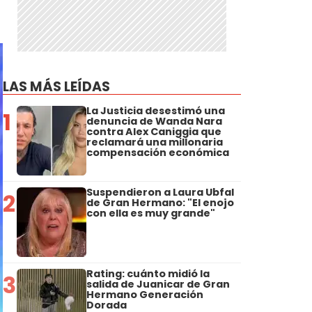
LAS MÁS LEÍDAS
La Justicia desestimó una
1
denuncia de Wanda Nara
contra Alex Caniggia que
reclamará una millonaria
compensación económica
Suspendieron a Laura Ubfal
2
de Gran Hermano: "El enojo
con ella es muy grande"
Rating: cuánto midió la
3
salida de Juanicar de Gran
Hermano Generación
Dorada