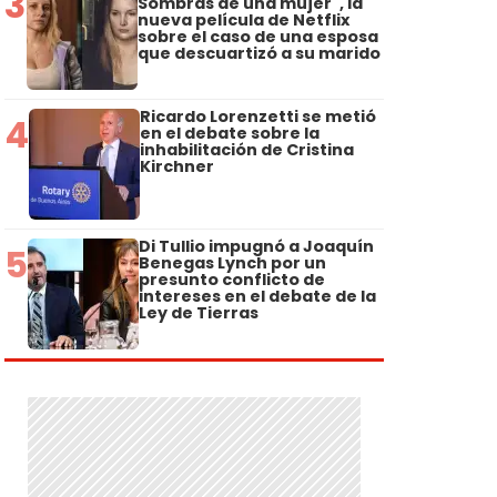
3
Sombras de una mujer", la
nueva película de Netflix
sobre el caso de una esposa
que descuartizó a su marido
Ricardo Lorenzetti se metió
4
en el debate sobre la
inhabilitación de Cristina
Kirchner
Di Tullio impugnó a Joaquín
5
Benegas Lynch por un
presunto conflicto de
intereses en el debate de la
Ley de Tierras