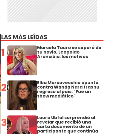
a
LAS MÁS LEÍDAS
Marcela Tauro se separó de
1
su novio, Leopoldo
Arancibia: los motivos
Elba Marcovecchio apuntó
2
contra Wanda Nara tras su
regreso al país: "Fue un
show mediático"
Laura Ubfal sorprendió al
3
revelar que recibió una
carta documento de un
participante que continúa