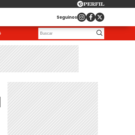
Seguinos
G
l