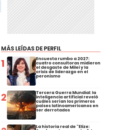
MÁS LEÍDAS DE PERFIL
Encuesta rumbo a 2027:
1
cuatro consultoras midieron
el desgaste de Milei y la
crisis de liderazgo en el
peronismo
Tercera Guerra Mundial: la
2
inteligencia artificial reveló
cuáles serían los primeros
países latinoamericanos en
ser derrotados
La historia real de "Elize: