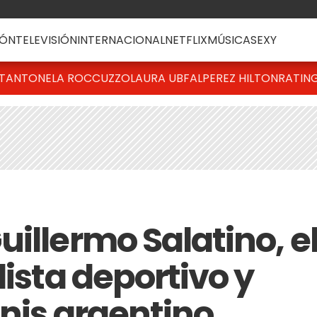
ÓN
TELEVISIÓN
INTERNACIONAL
NETFLIX
MÚSICA
SEXY
T
ANTONELA ROCCUZZO
LAURA UBFAL
PEREZ HILTON
RATIN
illermo Salatino, e
dista deportivo y
enis argentino