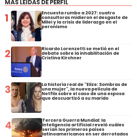
MÁS LEÍDAS DE PERFIL
Encuesta rumbo a 2027: cuatro
1
consultoras midieron el desgaste de
Milei y la crisis de liderazgo en el
peronismo
Ricardo Lorenzetti se metió en el
2
debate sobre la inhabilitación de
Cristina Kirchner
La historia real de "Elize: Sombras de
3
una mujer", la nueva película de
Netflix sobre el caso de una esposa
que descuartizó a su marido
Tercera Guerra Mundial: la
4
inteligencia artificial reveló cuáles
serían los primeros países
latinoamericanos en ser derrotados