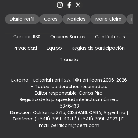
Diario Perfil
Caras
Noticias
Marie Claire
Fo
Canales RSS
Quienes Somos
Contáctenos
Privacidad
Equipo
Reglas de participación
Tránsito
Exitoina - Editorial Perfil S.A.
| © Perfil.com 2006-2026
- Todos los derechos reservados.
Editor responsable: Carlos Piro.
Registro de la propiedad intelectual número
5346433
Dirección:
California 2715
,
C1289ABI
,
CABA, Argentina
|
Teléfono:
(+5411) 7091-4921
/
(+5411) 7091-4922
| E-
mail:
perfilcom@perfil.com