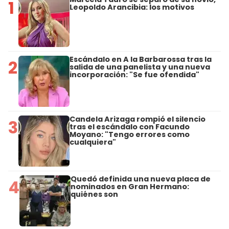
1
Leopoldo Arancibia: los motivos
Escándalo en A la Barbarossa tras la
2
salida de una panelista y una nueva
incorporación: "Se fue ofendida"
Candela Arizaga rompió el silencio
3
tras el escándalo con Facundo
Moyano: "Tengo errores como
cualquiera"
Quedó definida una nueva placa de
4
nominados en Gran Hermano:
quiénes son