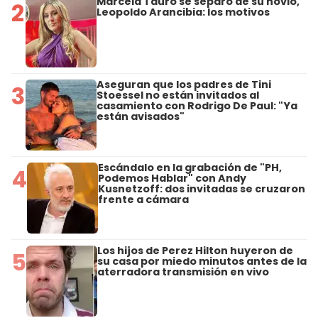
Marcela Tauro se separó de su novio,
2
Leopoldo Arancibia: los motivos
Aseguran que los padres de Tini
3
Stoessel no están invitados al
casamiento con Rodrigo De Paul: "Ya
están avisados"
Escándalo en la grabación de "PH,
4
Podemos Hablar" con Andy
Kusnetzoff: dos invitadas se cruzaron
frente a cámara
Los hijos de Perez Hilton huyeron de
5
su casa por miedo minutos antes de la
aterradora transmisión en vivo