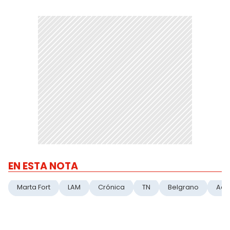
EN ESTA NOTA
Marta Fort
LAM
Crónica
TN
Belgrano
Acc