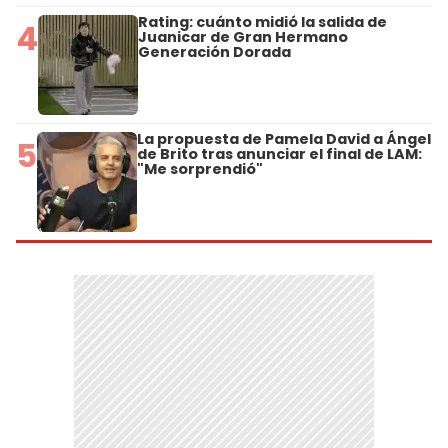
Rating: cuánto midió la salida de
4
Juanicar de Gran Hermano
Generación Dorada
La propuesta de Pamela David a Ángel
5
de Brito tras anunciar el final de LAM:
"Me sorprendió"