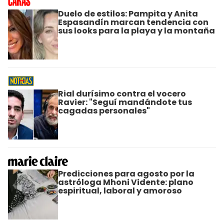
Duelo de estilos: Pampita y Anita
Espasandín marcan tendencia con
sus looks para la playa y la montaña
Rial durísimo contra el vocero
Ravier: "Seguí mandándote tus
cagadas personales"
Predicciones para agosto por la
astróloga Mhoni Vidente: plano
espiritual, laboral y amoroso