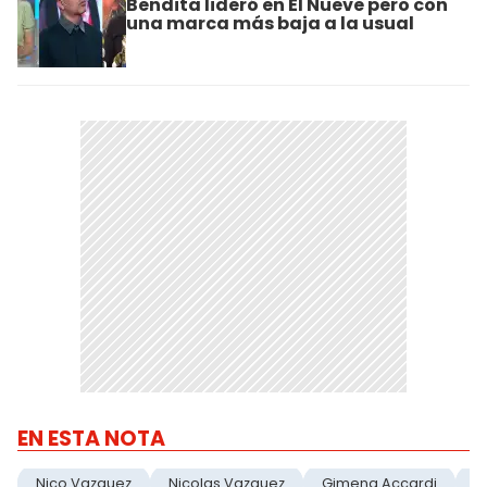
Bendita lideró en El Nueve pero con
una marca más baja a la usual
EN ESTA NOTA
Nico Vazquez
Nicolas Vazquez
Gimena Accardi
B