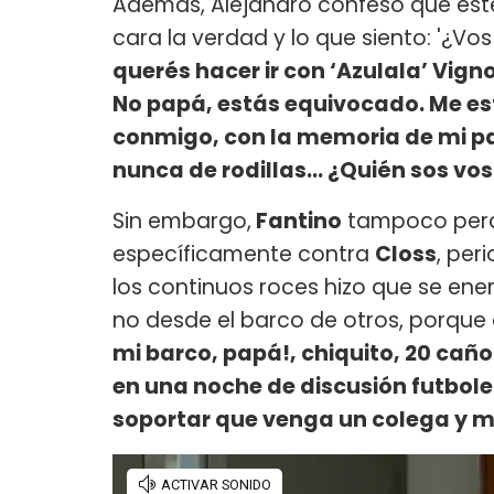
Además, Alejandro confesó que este 
cara la verdad y lo que siento: '¿V
querés hacer ir con ‘Azulala’ Vigno
No papá, estás equivocado. Me est
conmigo, con la memoria de mi pa
nunca de rodillas... ¿Quién sos vo
Sin embargo,
Fantino
tampoco perdi
específicamente contra
Closs
, per
los continuos roces hizo que se ene
no desde el barco de otros, porque 
mi barco, papá!, chiquito, 20 caño
en una noche de discusión futbolera
soportar que venga un colega y m