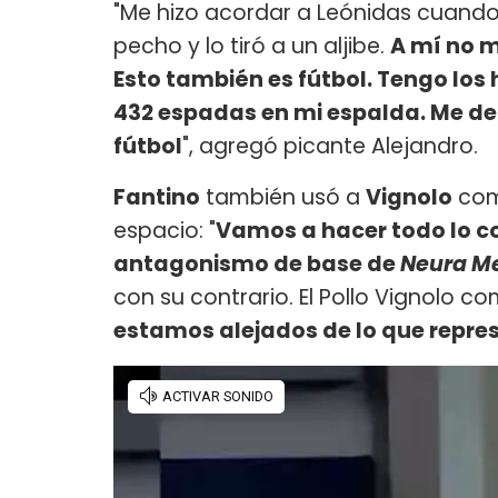
"Me hizo acordar a Leónidas cuando le
pecho y lo tiró a un aljibe.
A mí no m
Esto también es fútbol. Tengo los
432 espadas en mi espalda. Me dec
fútbol
", agregó picante Alejandro.
Fantino
también usó a
Vignolo
como
espacio: "
Vamos a hacer todo lo con
antagonismo de base de
Neura M
con su contrario. El Pollo Vignolo 
estamos alejados de lo que repre