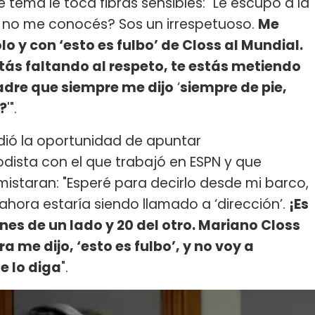
tema le toca fibras sensibles: "Le escupo a la
os no me conocés? Sos un irrespetuoso.
Me
lo y con ‘esto es fulbo’ de Closs al Mundial.
ás faltando al respeto, te estás metiendo
dre que siempre me dijo
‘
siempre de pie,
s?
'".
ó la oportunidad de apuntar
iodista con el que trabajó en ESPN y que
mistaran: "Esperé para decirlo desde mi barco,
ahora estaría siendo llamado a ‘dirección’.
¡Es
nes de un lado y 20 del otro. Mariano Closs
 me dijo, ‘esto es fulbo’, y no voy a
e lo diga
".