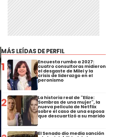
MÁS LEÍDAS DE PERFIL
Encuesta rumbo a 2027:
1
cuatro consultoras midieron
el desgaste de Milei y la
crisis de liderazgo en el
peronismo
La historia real de "Elize:
2
Sombras de una mujer", la
nueva película de Netflix
sobre el caso de una esposa
que descuartizó a su marido
El Senado dio media sanción