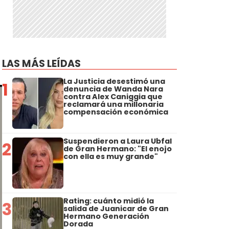
LAS MÁS LEÍDAS
La Justicia desestimó una
1
denuncia de Wanda Nara
contra Alex Caniggia que
reclamará una millonaria
compensación económica
Suspendieron a Laura Ubfal
2
de Gran Hermano: "El enojo
con ella es muy grande"
Rating: cuánto midió la
3
salida de Juanicar de Gran
Hermano Generación
Dorada