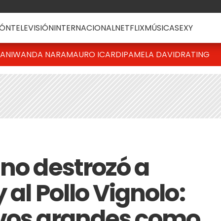
ÓN
TELEVISIÓN
INTERNACIONAL
NETFLIX
MÚSICA
SEXY
IANI
WANDA NARA
MAURO ICARDI
PAMELA DAVID
RATING
ino destrozó a
 al Pollo Vignolo:
evos grandes como