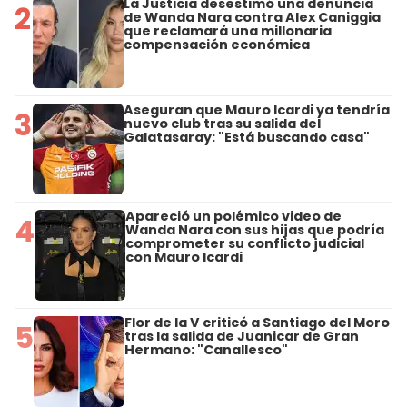
La Justicia desestimó una denuncia
2
de Wanda Nara contra Alex Caniggia
que reclamará una millonaria
compensación económica
Aseguran que Mauro Icardi ya tendría
3
nuevo club tras su salida del
Galatasaray: "Está buscando casa"
Apareció un polémico video de
4
Wanda Nara con sus hijas que podría
comprometer su conflicto judicial
con Mauro Icardi
Flor de la V criticó a Santiago del Moro
5
tras la salida de Juanicar de Gran
Hermano: "Canallesco"