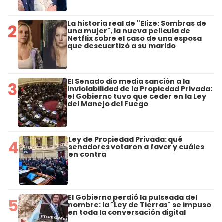
La historia real de "Elize: Sombras de
2
una mujer", la nueva película de
Netflix sobre el caso de una esposa
que descuartizó a su marido
El Senado dio media sanción a la
3
Inviolabilidad de la Propiedad Privada:
el Gobierno tuvo que ceder en la Ley
del Manejo del Fuego
Ley de Propiedad Privada: qué
4
senadores votaron a favor y cuáles
en contra
El Gobierno perdió la pulseada del
5
nombre: la "Ley de Tierras" se impuso
en toda la conversación digital