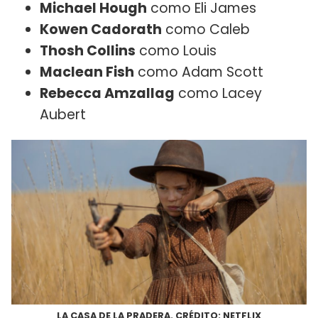
Michael Hough
como Eli James
Kowen Cadorath
como Caleb
Thosh Collins
como Louis
Maclean Fish
como Adam Scott
Rebecca Amzallag
como Lacey
Aubert
LA CASA DE LA PRADERA. CRÉDITO: NETFLIX