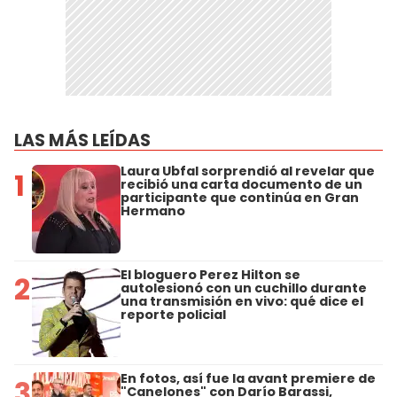
LAS MÁS LEÍDAS
Laura Ubfal sorprendió al revelar que
1
recibió una carta documento de un
participante que continúa en Gran
Hermano
El bloguero Perez Hilton se
2
autolesionó con un cuchillo durante
una transmisión en vivo: qué dice el
reporte policial
En fotos, así fue la avant premiere de
3
"Canelones" con Darío Barassi,