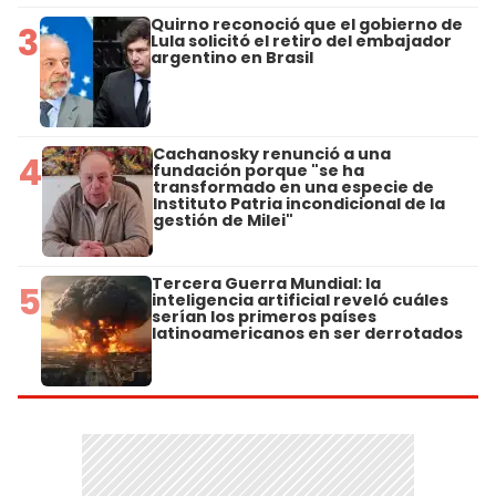
Quirno reconoció que el gobierno de
3
Lula solicitó el retiro del embajador
argentino en Brasil
Cachanosky renunció a una
4
fundación porque "se ha
transformado en una especie de
Instituto Patria incondicional de la
gestión de Milei"
Tercera Guerra Mundial: la
5
inteligencia artificial reveló cuáles
serían los primeros países
latinoamericanos en ser derrotados