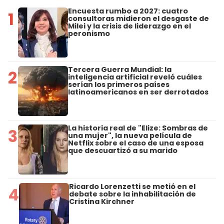
Encuesta rumbo a 2027: cuatro
1
consultoras midieron el desgaste de
Milei y la crisis de liderazgo en el
peronismo
Tercera Guerra Mundial: la
2
inteligencia artificial reveló cuáles
serían los primeros países
latinoamericanos en ser derrotados
La historia real de "Elize: Sombras de
3
una mujer", la nueva película de
Netflix sobre el caso de una esposa
que descuartizó a su marido
Ricardo Lorenzetti se metió en el
4
debate sobre la inhabilitación de
Cristina Kirchner