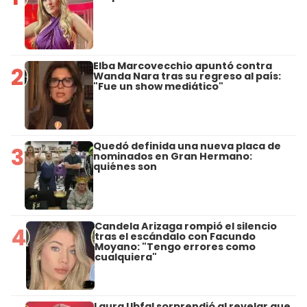
Elba Marcovecchio apuntó contra
2
Wanda Nara tras su regreso al país:
"Fue un show mediático"
Quedó definida una nueva placa de
3
nominados en Gran Hermano:
quiénes son
Candela Arizaga rompió el silencio
4
tras el escándalo con Facundo
Moyano: "Tengo errores como
cualquiera"
Laura Ubfal sorprendió al revelar que