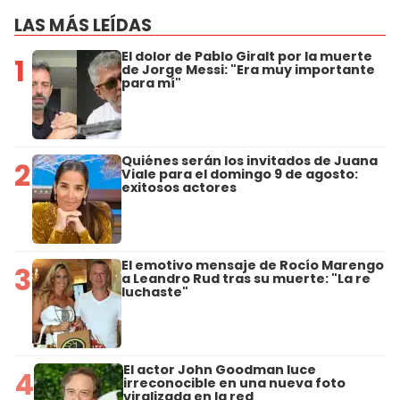
LAS MÁS LEÍDAS
El dolor de Pablo Giralt por la muerte
1
de Jorge Messi: "Era muy importante
para mí"
Quiénes serán los invitados de Juana
2
Viale para el domingo 9 de agosto:
exitosos actores
El emotivo mensaje de Rocío Marengo
3
a Leandro Rud tras su muerte: "La re
luchaste"
El actor John Goodman luce
4
irreconocible en una nueva foto
viralizada en la red