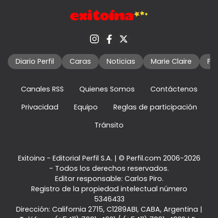
Diario Perfil
Caras
Noticias
Marie Claire
Fo
Canales RSS
Quienes Somos
Contáctenos
Privacidad
Equipo
Reglas de participación
Tránsito
Exitoina - Editorial Perfil S.A.
| © Perfil.com 2006-2026
- Todos los derechos reservados.
Editor responsable: Carlos Piro.
Registro de la propiedad intelectual número
5346433
Dirección:
California 2715
,
C1289ABI
,
CABA, Argentina
|