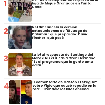
1
hija de Migue Granados en Punta
Cana
Netflix cancela la versión
2
estadunidense de "El Juego del
Calamar" que preparaba David
Fincher: qué pasó
La letal respuesta de Santiago del
3
Moro a las críticas a Gran Hermano:
"Es el programa que la gente ama
odiar"
El comentario de Gastón Trezeguet
4
sobre Yipio que causó repudio en la
red: "Tirándole los kilos encima"