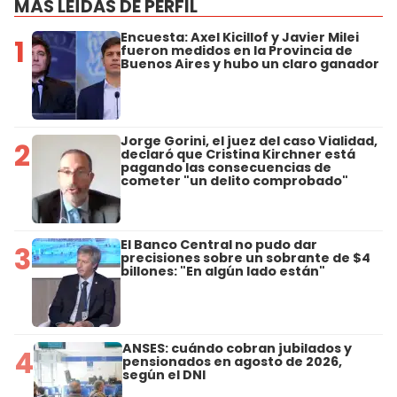
MÁS LEÍDAS DE PERFIL
Encuesta: Axel Kicillof y Javier Milei
1
fueron medidos en la Provincia de
Buenos Aires y hubo un claro ganador
Jorge Gorini, el juez del caso Vialidad,
2
declaró que Cristina Kirchner está
pagando las consecuencias de
cometer "un delito comprobado"
El Banco Central no pudo dar
3
precisiones sobre un sobrante de $4
billones: "En algún lado están"
ANSES: cuándo cobran jubilados y
4
pensionados en agosto de 2026,
según el DNI