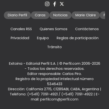
Diario Perfil
Caras
Noticias
Marie Claire
Fo
Canales RSS
Quienes Somos
Contáctenos
Privacidad
Equipo
Reglas de participación
Tránsito
Exitoina - Editorial Perfil S.A.
| © Perfil.com 2006-2026
- Todos los derechos reservados.
Editor responsable: Carlos Piro.
Registro de la propiedad intelectual número
5346433
Dirección:
California 2715
,
C1289ABI
,
CABA, Argentina
|
Teléfono:
(+5411) 7091-4921
/
(+5411) 7091-4922
| E-
mail:
perfilcom@perfil.com